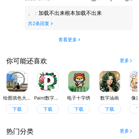
释放您内心的艺术家，体验前所未有的惊人宝石！
。
：
加载不出来根本加载不出来
与家人和朋友一起享受Dazzly：创造真正闪耀的钻石
共
2
条回复
艺术作品从未如此简单和有趣！
查看更多
功能：
超过20,000+张Dazzly图片可供填色，还有数百种宝
你可能还喜欢
更多
石可添加到您自己的填色书中！
每天都有新的Dazzly图片可供按数字填色！
适合家庭的内容：填色减压的Dazzly图片，包括曼陀
绘图填色大师
Paint数字填色
电子十字绣
数字油画
像
罗、动物、珠宝等。
下载
下载
下载
下载
发现您的诞生石并用它来填色！
热门分类
将您的Dazzly艺术用作独特的壁纸。
更多