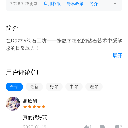
2026.7.28
更新
应用权限
隐私政策
简介
简介
在Dazzly绚石工坊——按数字填色的钻石艺术中缓解
您的日常压力！
展开
GEODE推出这款独特的新数字填色应用程序，旨在帮
助您在绘制钻石艺术时放松身心，为您和您的朋友带来
用户评论(
1
)
惊喜！立即开始钻石绘画，玩转美丽宝石，让您的每一
天都熠熠生辉。
全部
最新
好评
中评
差评
使用Dazzly，按照数字填色的流程，将真实精选的钻
高欣研
石、红宝石和蓝宝石与相应的数字匹配，创造出数千幅
美丽的画作，打造您自己的闪亮填色书。
真的很好玩
2026-01-19
1
2