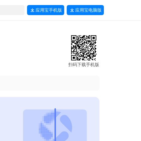
应用宝
手机版
应用宝
电脑版
扫码下载手机版