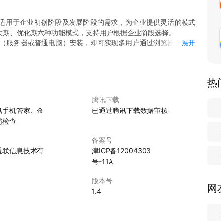
适用于企业初创阶段及发展阶段的需求，为企业提供灵活的模式
大期、优化期六种功能模式，支持用户根据企业阶段选择。
设备（服务器或普通电脑）安装，即可实现多用户通过浏览器或移动
展开
易用的设计降低员工学习和使用门槛，为中小企业提供高效、经
热
业初创和发展等阶段的不同需求。
，助力企业高效维护客户关系。
腾讯下载
和结果统计，为管理层提供及时、全面的销售数据支持。
讯手机管家、金
已通过腾讯下载数据审核
同效率。
霸检查
况下，保护客户数据安全，避免因人员流失造成的业务损失。
备案号
通联信息技术有
津ICP备12004303
号-11A
版本号
网
5
1.4