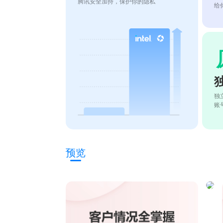
腾讯安全加持，保护你的隐私
给
独
账
预览