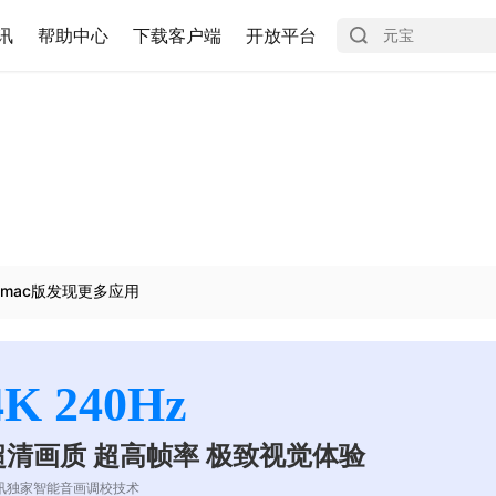
讯
帮助中心
下载客户端
开放平台
mac版发现更多应用
4K 240Hz
超清画质 超高帧率 极致视觉体验
讯独家智能音画调校技术