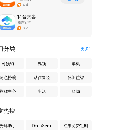
4.4
抖音来客
商家管理
3.7
门分类
更多
可预约
视频
单机
角色扮演
动作冒险
休闲益智
棋牌中心
生活
购物
友热搜
光环助手
DeepSeek
红果免费短剧