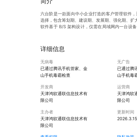
简介
六台阶是一款面向中小企业打造的客户管理软件，
选择，包含筹划期、建设期、发展期、强化期、扩
软件基于 B/S 架构设计，仅需在局域网内一台
端登录使用。六台阶客户管理系统致力于通过简洁
济的信息化客户管理解决方案。
核心功能与特点：
详细信息
1.灵活适配企业阶段：提供多种功能模式，满足企
2.客户信息管理：实现客户资料整理、分类及统计
无病毒
无广告
3.销售流程跟踪：支持销售过程记录、阶段性跟进
已通过腾讯手机管家、金
已通过腾
4.订单管理：轻松管理产品订单，提升企业内部协
山手机毒霸检查
山手机毒
5.信息化保护机制：为企业在员工流动性较高的情
开发商
运营商
天津鸿软通联信息技术有
天津鸿软
限公司
限公司
主办者
更新时间
天津鸿软通联信息技术有
2026.3.1
限公司
查看权限
隐私政策