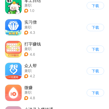
零工日结
兼职
下载
1.0
实习僧
兼职
下载
4.3
打字赚钱
兼职
下载
4.6
众人帮
兼职
下载
4.2
微赚
兼职
下载
4.8