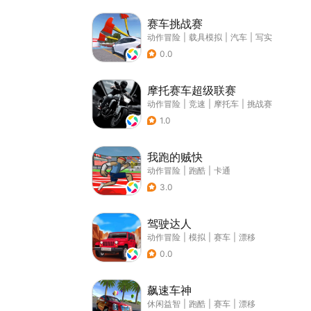
赛车挑战赛
动作冒险
|
载具模拟
|
汽车
|
写实
0.0
摩托赛车超级联赛
动作冒险
|
竞速
|
摩托车
|
挑战赛
1.0
我跑的贼快
动作冒险
|
跑酷
|
卡通
3.0
驾驶达人
动作冒险
|
模拟
|
赛车
|
漂移
0.0
飙速车神
休闲益智
|
跑酷
|
赛车
|
漂移