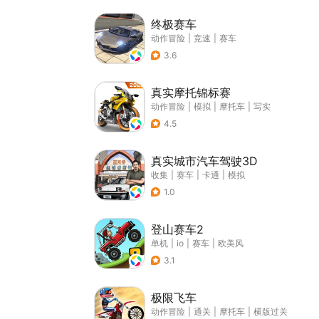
终极赛车
动作冒险
|
竞速
|
赛车
3.6
真实摩托锦标赛
动作冒险
|
模拟
|
摩托车
|
写实
4.5
真实城市汽车驾驶3D
收集
|
赛车
|
卡通
|
模拟
1.0
登山赛车2
单机
|
io
|
赛车
|
欧美风
3.1
极限飞车
动作冒险
|
通关
|
摩托车
|
横版过关