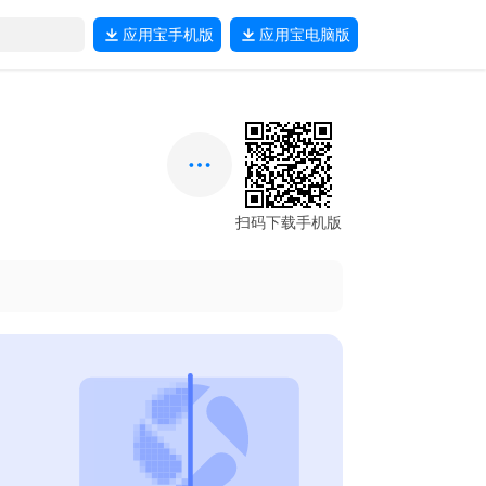
应用宝
手机版
应用宝
电脑版
扫码下载手机版