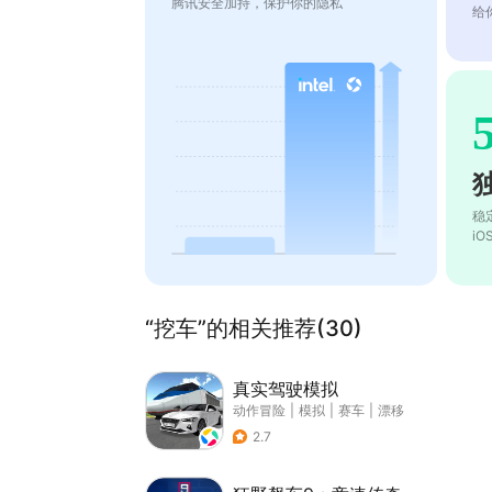
腾讯安全加持，保护你的隐私
给
稳
i
“挖车”的相关推荐(30)
真实驾驶模拟
动作冒险
|
模拟
|
赛车
|
漂移
2.7