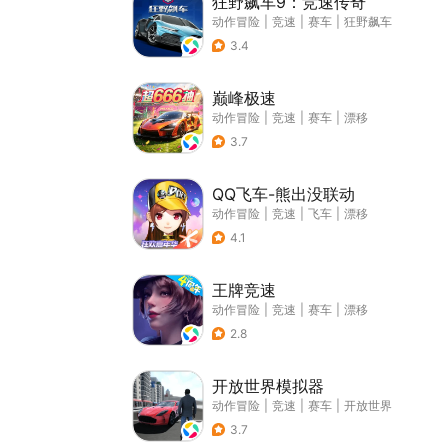
狂野飙车9：竞速传奇
动作冒险
|
竞速
|
赛车
|
狂野飙车
3.4
巅峰极速
动作冒险
|
竞速
|
赛车
|
漂移
3.7
QQ飞车-熊出没联动
动作冒险
|
竞速
|
飞车
|
漂移
4.1
王牌竞速
动作冒险
|
竞速
|
赛车
|
漂移
2.8
开放世界模拟器
动作冒险
|
竞速
|
赛车
|
开放世界
3.7