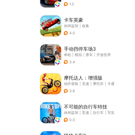
1.0
卡车英豪
休闲益智
|
收集
4.0
手动挡停车场3
单机
|
模拟
|
赛车
|
开放世界
3.4
摩托达人：增强版
动作冒险
|
竞速
|
摩托车
|
卡通
3.8
不可能的自行车特技
休闲益智
|
竞速
|
自行车
|
写实
0.0