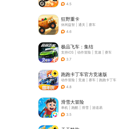
4.5
狂野重卡
休闲益智
|
通关
|
赛车
4.6
极品飞车：集结
支持iOS
|
动作冒险
|
竞速
|
赛车
3.7
跑跑卡丁车官方竞速版
动作冒险
|
竞速
|
赛车
|
跑跑卡丁车
4.8
滑雪大冒险
单机
|
跑酷
|
滑雪
|
游道易
3.5