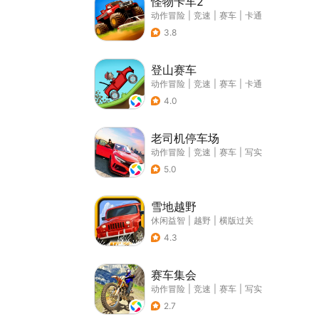
怪物卡车2
动作冒险
|
竞速
|
赛车
|
卡通
3.8
登山赛车
动作冒险
|
竞速
|
赛车
|
卡通
4.0
老司机停车场
动作冒险
|
竞速
|
赛车
|
写实
5.0
雪地越野
休闲益智
|
越野
|
横版过关
4.3
赛车集会
动作冒险
|
竞速
|
赛车
|
写实
2.7