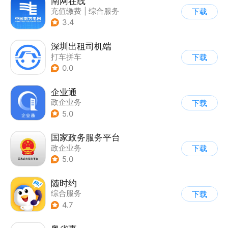
南网在线
充值缴费
|
综合服务
下载
3.4
深圳出租司机端
打车拼车
下载
|
司机接单助手
0.0
|
租车用车
企业通
政企业务
下载
5.0
国家政务服务平台
政企业务
下载
5.0
随时约
综合服务
下载
4.7