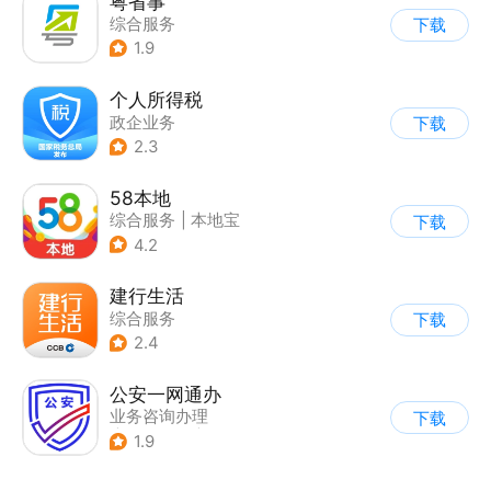
粤省事
综合服务
下载
1.9
个人所得税
政企业务
下载
2.3
58本地
综合服务
|
本地宝
下载
4.2
建行生活
综合服务
下载
2.4
公安一网通办
业务咨询办理
下载
|
政企业务
|
综合服务
1.9