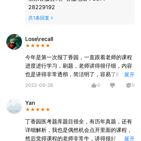
28229192
共
1
条回复
Lose\recall
今年是第一次报丁香园，一直跟着老师的课程
进度进行学习，刷题，老师讲得很仔细，内容
也是讲得非常透彻，简洁明了，容易了解。在
展开
没有报丁香园之前，真是慌的一批，不知道复
2022-09-28
0
0
习啥，也不知道那些是重点，感觉复习的内容
不全面，看不出个所以然，幸亏了丁香园，让
Yan
我第一次考就成功上岸，真是万分感谢丁香园
的老师们。
丁香园医考题库题目很全，有历年真题，还有
详细解析，我也是偶然机会点开里面的课程，
然后觉得课程的老师非常牛，讲得很好，有一
展开