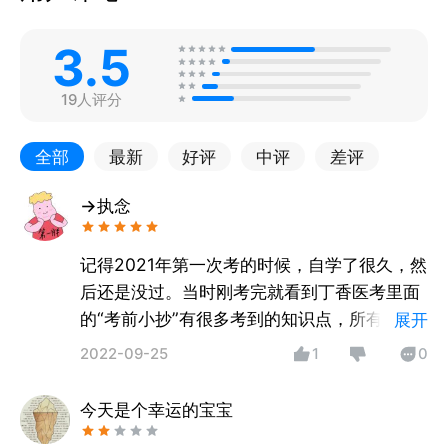
3.5
19人评分
全部
最新
好评
中评
差评
→执念
记得2021年第一次考的时候，自学了很久，然
后还是没过。当时刚考完就看到丁香医考里面
的“考前小抄”有很多考到的知识点，所有今年
展开
我毅然决然的选择了丁香医考。丁香医考题库
2022-09-25
1
0
很全面，也是最新的，随着去年的题目的变
化，很多18年以前的题目都是没多大意义的，
今天是个幸运的宝宝
所以还是要刷18年以后的题目。丁香医考里面