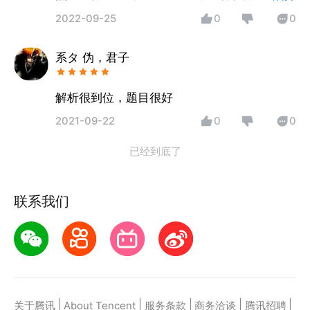
套方法理解并还有记忆技巧口诀，非常满意，
2022-09-25
0
0
看完了一个课程就过了技能，按照老师的方法
复习绝对可以的。
系タ 伪，君子
解析很到位，题目很好
2021-09-22
0
0
已经到底了
联系我们
|
|
|
|
|
关于腾讯
About Tencent
服务条款
商务洽谈
腾讯招聘