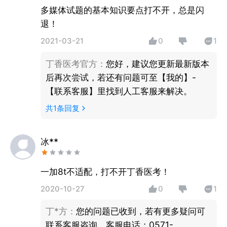
有一些课程也是蛮好的。“冲刺班”、“押题班”
多媒体试题的基本知识要点打不开，总是闪
是专门对那些基础差，没信心的考生准备。我
退！
就是这样的，所以我选择了“冲刺班”、“押题
2021-03-21
0
1
班”，今年过了！还是感谢丁香医考。
丁香医考官方
：
您好，建议您更新最新版本
后再次尝试，若还有问题可至【我的】-
【联系客服】里找到人工客服来解决。
共
1
条回复
冰**
一加8t不适配，打不开丁香医考！
2020-10-27
0
1
丁*方
：
您的问题已收到，若有更多疑问可
联系客服咨询。客服电话：0571-