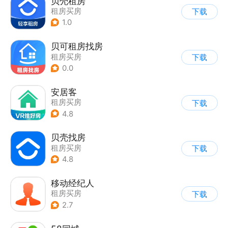
贝壳租房
租房买房
下载
1.0
贝可租房找房
租房买房
下载
0.0
安居客
租房买房
下载
4.8
贝壳找房
租房买房
下载
4.8
移动经纪人
租房买房
下载
2.7