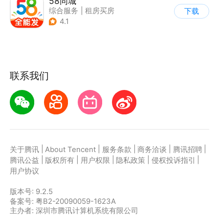
58同城
综合服务
|
租房买房
下载
4.1
联系我们
|
|
|
|
|
关于腾讯
About Tencent
服务条款
商务洽谈
腾讯招聘
|
|
|
|
|
腾讯公益
版权所有
用户权限
隐私政策
侵权投诉指引
用户协议
版本号:
9.2.5
备案号: 粤B2-20090059-1623A
主办者: 深圳市腾讯计算机系统有限公司