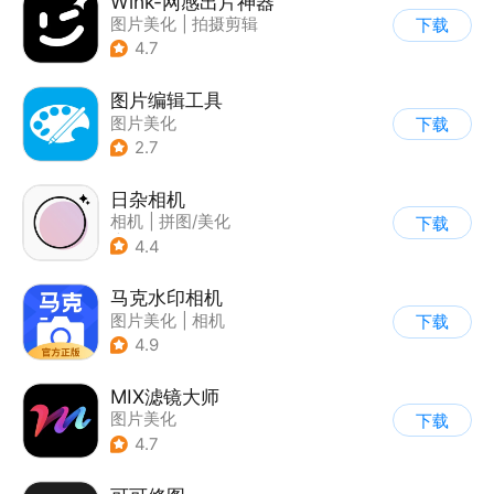
Wink-网感出片神器
图片美化
|
拍摄剪辑
下载
4.7
图片编辑工具
图片美化
下载
2.7
日杂相机
相机
|
拼图/美化
下载
|
图片美化
4.4
马克水印相机
图片美化
|
相机
下载
4.9
MIX滤镜大师
图片美化
下载
4.7