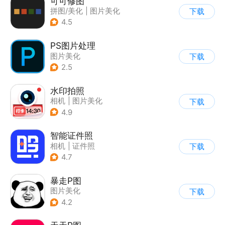
可可修图
拼图/美化
|
图片美化
下载
4.5
PS图片处理
图片美化
下载
2.5
水印拍照
相机
|
图片美化
下载
4.9
智能证件照
相机
|
证件照
下载
|
图片美化
4.7
|
AI图像处理
暴走P图
图片美化
下载
4.2