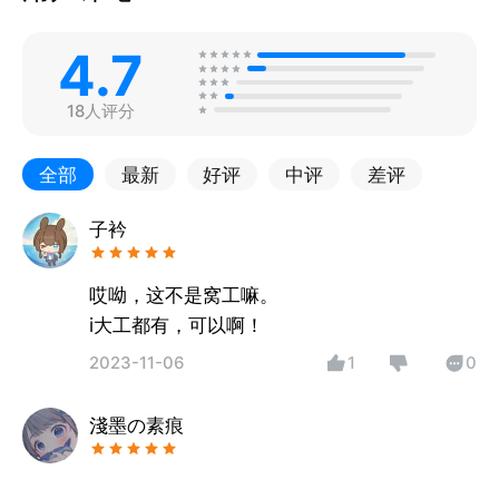
4.7
18人评分
全部
最新
好评
中评
差评
子衿
哎呦，这不是窝工嘛。
i大工都有，可以啊！
2023-11-06
1
0
淺墨の素痕