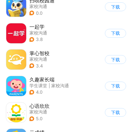
扫呗校园通
家校沟通
下载
0.0
一起学
家校沟通
下载
3.8
掌心智校
家校沟通
下载
3.4
久趣家长端
学生课堂
|
家校沟通
下载
4.0
心语欣欣
家校沟通
下载
5.0