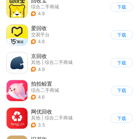
回收宝
综合二手商城
下载
4.9
爱回收
交易平台
下载
|
综合二手商城
4.8
京回收
其他
|
综合二手商城
下载
4.9
拍拍鲸置
综合二手商城
下载
4.6
网优回收
其他
|
综合二手商城
下载
3.5