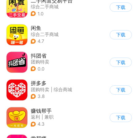
二手闲置交易平台
综合二手商城
下载
1.0
闲鱼
综合二手商城
下载
4.7
抖团省
团购特卖
下载
0.0
拼多多
团购特卖
|
综合商城
下载
3.8
赚钱帮手
返利
|
兼职
下载
4.3