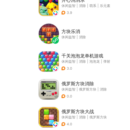
开心消消乐
休闲益智
|
消除
|
萌系
|
乐元素
3.9
方块乐消
休闲益智
|
消除
千关泡泡龙单机游戏
休闲益智
|
消除
|
泡泡龙
|
弹射
3.0
俄罗斯方块消除
休闲益智
|
俄罗斯方块
|
消除
0.0
俄罗斯方块大战
休闲益智
|
消除
|
俄罗斯方块
4.0