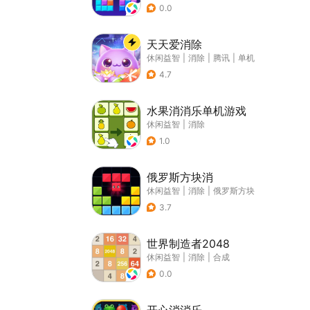
0.0
天天爱消除
休闲益智
|
消除
|
腾讯
|
单机
4.7
水果消消乐单机游戏
休闲益智
|
消除
1.0
俄罗斯方块消
休闲益智
|
消除
|
俄罗斯方块
3.7
世界制造者2048
休闲益智
|
消除
|
合成
0.0