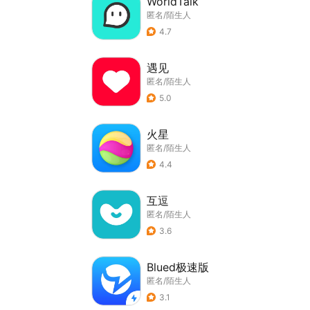
WorldTalk
匿名/陌生人
4.7
遇见
匿名/陌生人
5.0
火星
匿名/陌生人
4.4
互逗
匿名/陌生人
3.6
Blued极速版
匿名/陌生人
3.1