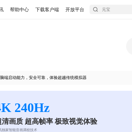
讯
帮助中心
下载客户端
开放平台
脑端启动能力，安全可靠，体验超越传统模拟器
4K 240Hz
超清画质 超高帧率 极致视觉体验
讯独家智能音画调校技术