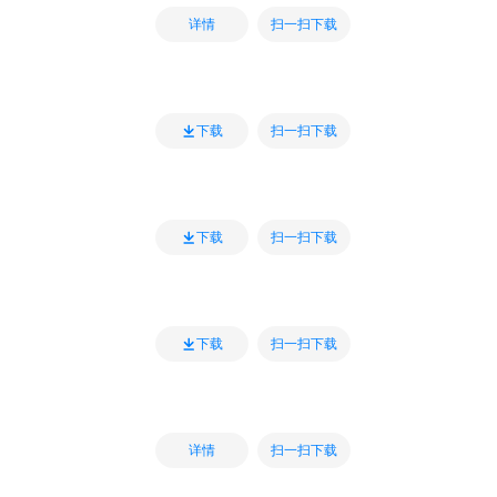
扫一扫下载
详情
扫一扫下载
下载
扫一扫下载
下载
扫一扫下载
下载
扫一扫下载
详情