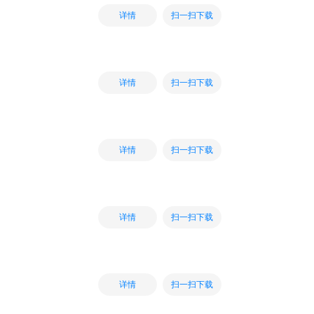
扫一扫下载
详情
扫一扫下载
详情
扫一扫下载
详情
扫一扫下载
详情
扫一扫下载
详情