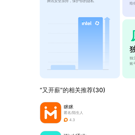
腾讯安全加持，保护你的隐私
给
独
账
“又开薪”的相关推荐(30)
眯眯
匿名/陌生人
4.3