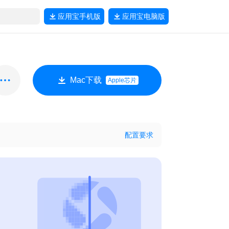
应用宝
手机版
应用宝
电脑版
Mac下载
Apple芯片
配置要求