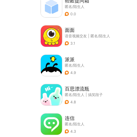
轻匿提问箱
匿名/陌生人
0.0
面面
语音视频交友
|
匿名/陌生人
3.1
派派
匿名/陌生人
4.9
百思漂流瓶
匿名/陌生人
|
搞笑段子
4.8
连信
匿名/陌生人
4.3