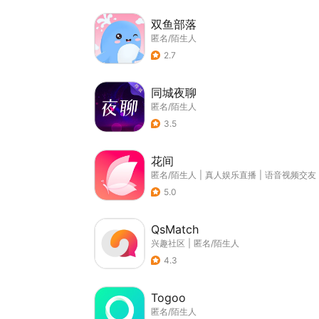
双鱼部落
匿名/陌生人
2.7
同城夜聊
匿名/陌生人
3.5
花间
匿名/陌生人
|
真人娱乐直播
|
语音视频交友
5.0
QsMatch
兴趣社区
|
匿名/陌生人
4.3
Togoo
匿名/陌生人