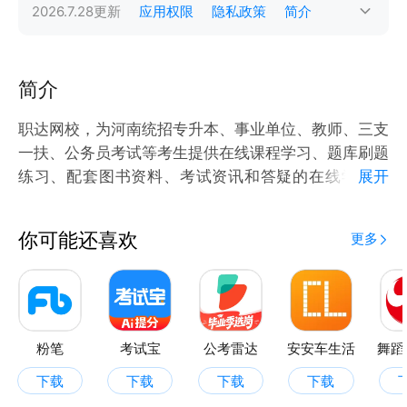
2026.7.28
更新
应用权限
隐私政策
简介
简介
职达网校，为河南统招专升本、事业单位、教师、三支
一扶、公务员考试等考生提供在线课程学习、题库刷题
练习、配套图书资料、考试资讯和答疑的在线学习平
展开
台，让基础薄弱的同学能有效学习，为每一位学员提供
成功机会！
你可能还喜欢
更多
【课程丰富】涵盖公共英语、高等数学、管理学、经济
学等河南专升本考试课程，教师类中小学、幼儿园配套
视频课程。同时配备纸质资料图书与配套题库。
粉笔
考试宝
公考雷达
安安车生活
舞蹈
【名师授课】汇聚一线名师研发视频课程，精准对标考
下载
下载
下载
下载
试内容，让考生可以高效、不受时间区域限制、远程在