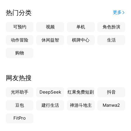
线获得系统的视频学习，有效的提高考试成绩。
热门分类
更多
【在线刷题】汇总河南统招专升本、事业单位、教师、
三支一扶、公务员等考试题库，根据学习方法和高效记
可预约
视频
单机
角色扮演
忆模式，为考生提供快速刷题、知识点练习、高频考
题、历年真题等，有针对性的刷题训练。
动作冒险
休闲益智
棋牌中心
生活
购物
【考前模拟】把握重点、了解考点、考前查漏补缺，为
你的考试助力加油！
网友热搜
【更多功能】直播提醒、离线缓存、倍速播放、学员专
属答疑库，新功能不断优化中。
光环助手
DeepSeek
红果免费短剧
抖音
关键词：专升本，河南专升本，专升本网课，专升本刷
豆包
建行生活
禅游斗地主
Manwa2
题，教师招聘，教师编，事业单位，考编，考公，公务
员，公务员考试，三支一扶
FitPro