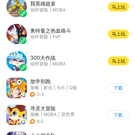
我英雄超多
马上玩
动作冒险
|
MOBA
奥特曼之热血格斗
马上玩
动作冒险
|
PvP
300大作战
马上玩
动作冒险
|
MOBA
放学别跑
策略
|
射击
|
5v5
|
Q版
下载
3.4
寻灵大冒险
策略
|
MOBA
|
异世界
下载
|
寻灵大冒险
4.0