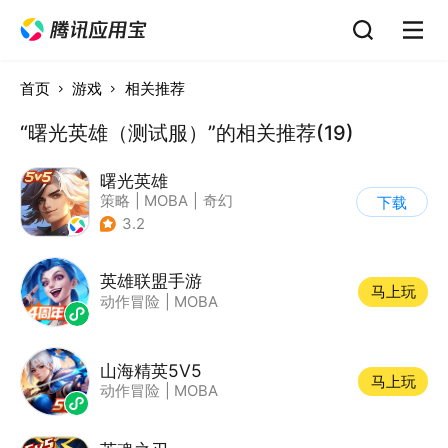
首页
游戏
相关推荐
“曙光英雄（测试服）”的相关推荐(19)
曙光英雄
策略
|
MOBA
|
奇幻
下载
|
5v5
3.2
英雄联盟手游
马上玩
动作冒险
|
MOBA
山海精英5V5
马上玩
动作冒险
|
MOBA