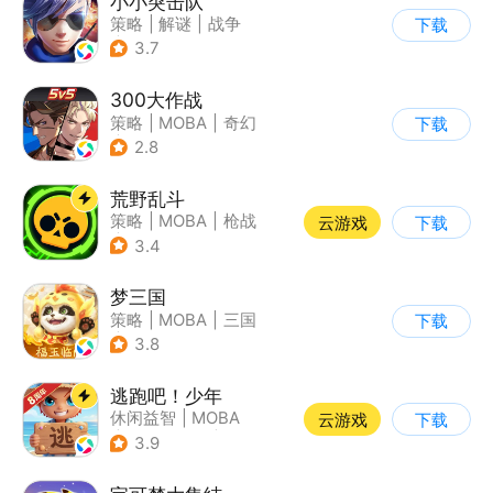
小小突击队
策略
|
解谜
|
战争
下载
|
5v5
3.7
300大作战
策略
|
MOBA
|
奇幻
下载
|
5v5
2.8
荒野乱斗
策略
|
MOBA
|
枪战
云游戏
下载
|
3v3
3.4
梦三国
策略
|
MOBA
|
三国
下载
|
中国风
3.8
逃跑吧！少年
休闲益智
|
MOBA
云游戏
下载
|
非对称竞技
|
卡通
3.9