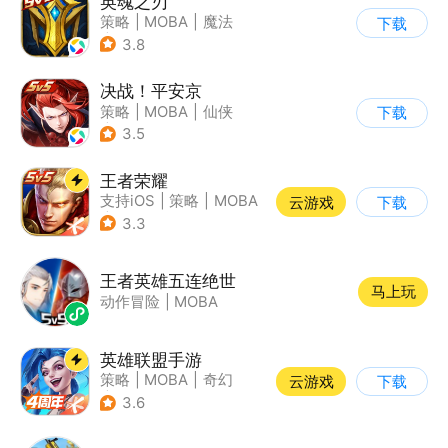
英魂之刃
策略
|
MOBA
|
魔法
下载
|
英魂之刃
3.8
决战！平安京
策略
|
MOBA
|
仙侠
下载
|
阴阳师
3.5
王者荣耀
支持iOS
|
策略
|
MOBA
云游戏
下载
|
奇幻
3.3
王者英雄五连绝世
马上玩
动作冒险
|
MOBA
英雄联盟手游
策略
|
MOBA
|
奇幻
云游戏
下载
|
英雄联盟
3.6