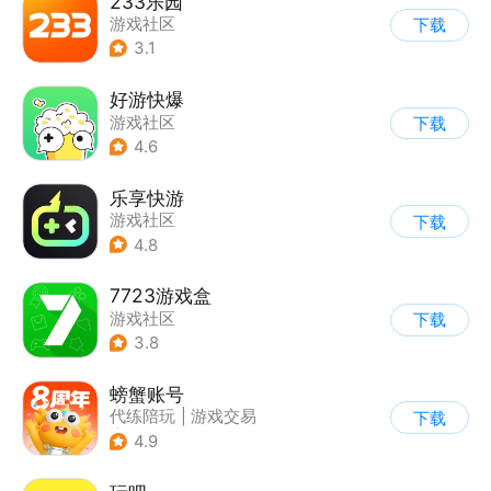
233乐园
游戏社区
下载
3.1
好游快爆
游戏社区
下载
4.6
乐享快游
游戏社区
下载
4.8
7723游戏盒
游戏社区
下载
3.8
螃蟹账号
代练陪玩
|
游戏交易
下载
|
游戏社区
4.9