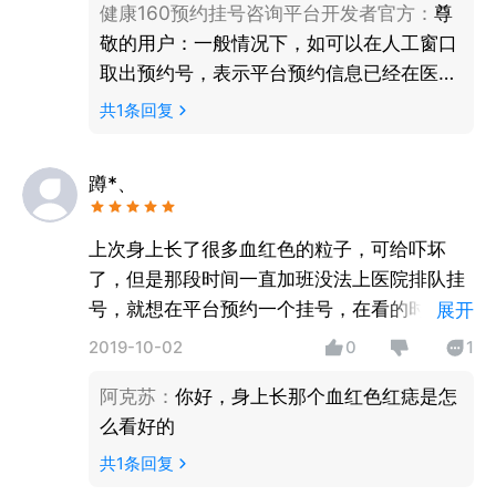
健康160预约挂号咨询平台开发者官方
：
尊
敬的用户：一般情况下，如可以在人工窗口
取出预约号，表示平台预约信息已经在医院
系统了。而院方的取号机一般是由院方自行
共
1
条回复
维护，如取号机无法取号，可以向院方反应
情况，也可以告知平台客服4001191160或
蹲*、
电邮csd@91160.com，平台技术人员会向
院方反映情况并修复，很抱歉给您带来不
上次身上长了很多血红色的粒子，可给吓坏
便，若您再次遇到在医院就诊或预约取号困
了，但是那段时间一直加班没法上医院排队挂
难，可以向平台客服联系，感谢。
号，就想在平台预约一个挂号，在看的时候发
展开
现可以直接网上问诊，就在线上完成了一次看
2019-10-02
0
1
病，互联网的发展真是让人惊叹。平台可以直
阿克苏
：
你好，身上长那个血红色红痣是怎
接领药，超方便的APP。发明的人都是天使。
么看好的
共
1
条回复