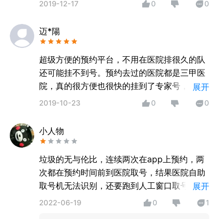
2019-12-17
0
0
接在平台上买药，真的超级方便。平台上的药
有时还可以领优惠券购买，赞！
迈*陽
超级方便的预约平台，不用在医院排很久的队
还可能挂不到号。预约去过的医院都是三甲医
院，真的很方便也很快的挂到了专家号，偶尔
展开
会遇到专家停诊，重新预约就好了。超棒的
2019-10-23
0
0
APP。
小人物
垃圾的无与伦比，连续两次在app上预约，两
次都在预约时间前到医院取号，结果医院自助
取号机无法识别，还要跑到人工窗口取号，牛
展开
逼
2022-06-19
0
1