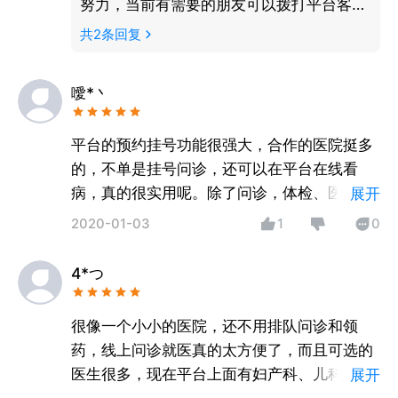
努力，当前有需要的朋友可以拨打平台客户
服务电话4001191160，平台客服将竭尽为
共
2
条回复
您服务。
噯*丶
平台的预约挂号功能很强大，合作的医院挺多
的，不单是挂号问诊，还可以在平台在线看
病，真的很实用呢。除了问诊，体检、医疗器
展开
械的医疗服务，还可以线上买药品，功能设计
2020-01-03
1
0
确实是很齐全，感觉契合了平时很多的需求。
夸一夸，APP还长得很好看。
4*つ
很像一个小小的医院，还不用排队问诊和领
药，线上问诊就医真的太方便了，而且可选的
医生很多，现在平台上面有妇产科、儿科、皮
展开
肤科好像有22个科室，很专业。看病后可以直