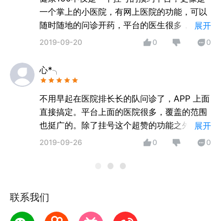
一个掌上的小医院，有网上医院的功能，可以
随时随地的问诊开药，平台的医生很多，资源
展开
很丰富。还可以在平台上面购买医药品，有时
2019-09-20
0
0
还有优惠券，很实用的服务平台。
心*╮
不用早起在医院排长长的队问诊了，APP 上面
直接搞定。平台上面的医院很多，覆盖的范围
也挺广的。除了挂号这个超赞的功能之外，还
展开
支持线上问诊，有什么小症状还可线上问医生
2019-09-26
0
0
得到的都是专业回答。安全实用，又很放心的
软件，五星好评！
联系我们