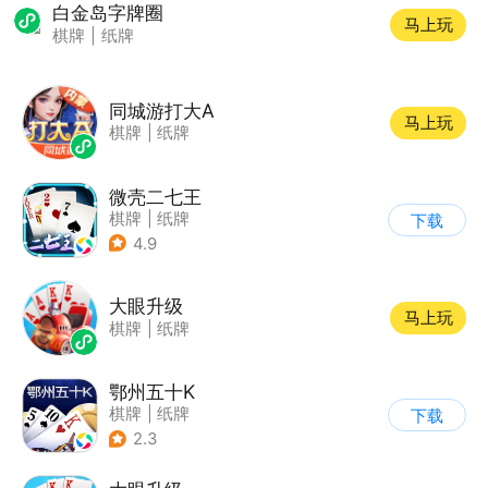
白金岛字牌圈
马上玩
棋牌
|
纸牌
同城游打大A
马上玩
棋牌
|
纸牌
微壳二七王
棋牌
|
纸牌
下载
4.9
大眼升级
马上玩
棋牌
|
纸牌
鄂州五十K
棋牌
|
纸牌
下载
2.3