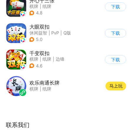
开心十三张
棋牌
|
纸牌
下载
4.8
大眼双扣
休闲益智
|
PvP
|
Q版
下载
|
棋牌
5.0
千变双扣
棋牌
|
纸牌
|
边锋
下载
|
休闲益智
4.6
欢乐南通长牌
马上玩
棋牌
|
纸牌
联系我们