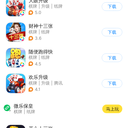
大眼升级
棋牌
|
升级
|
纸牌
下载
5.0
财神十三张
棋牌
|
纸牌
下载
3.6
随便跑得快
棋牌
|
纸牌
下载
4.5
欢乐升级
棋牌
|
升级
|
腾讯
下载
4.1
微乐保皇
马上玩
棋牌
|
纸牌