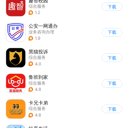
趣智校园
综合服务
下载
1.2
公安一网通办
业务咨询办理
下载
|
政企业务
|
综合服务
1.9
黑猫投诉
综合服务
下载
4.0
鲁班到家
综合服务
下载
4.8
卡兄卡弟
综合服务
下载
4.6