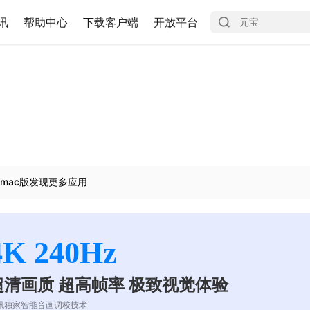
讯
帮助中心
下载客户端
开放平台
mac版发现更多应用
4K 240Hz
超清画质 超高帧率 极致视觉体验
讯独家智能音画调校技术