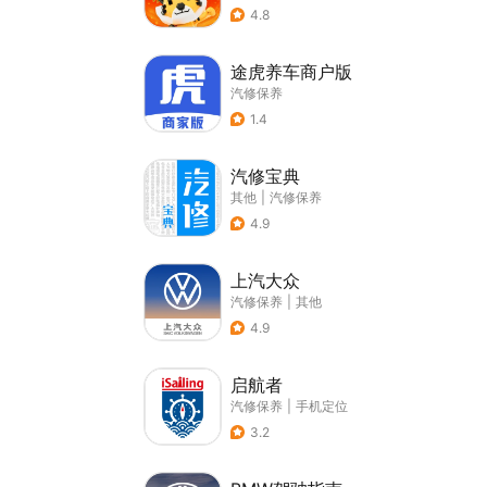
4.8
途虎养车商户版
汽修保养
1.4
汽修宝典
其他
|
汽修保养
4.9
上汽大众
汽修保养
|
其他
4.9
启航者
汽修保养
|
手机定位
3.2