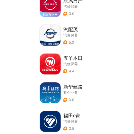
东风日产
汽修保养
3.0
汽配茂
汽修保养
5.0
五羊本田
汽修保养
4.4
新华丝路
政企业务
0.0
福田e家
汽修保养
3.5