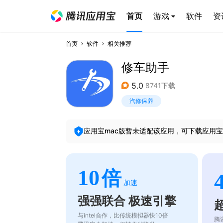
首页
游戏
软件
资
首页
软件
相关推荐
修车助手
5.0
8741下载
汽修保养
应用宝mac版暂未适配该应用，可下载应用宝
10
倍
加速
强强联合 极速引擎
与intel合作，比传统模拟器快10倍
腾