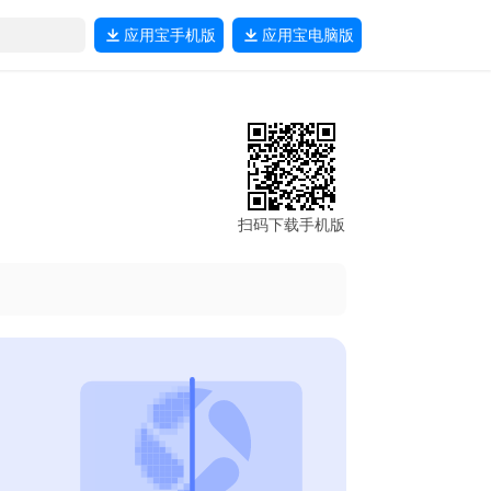
应用宝
手机版
应用宝
电脑版
扫码下载手机版