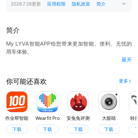
2026.7.28
更新
应用权限
隐私政策
简介
简介
My LYVA智能APP给您带来更加智能、便利、无忧的
用车体验。
展开
・智能开锁 随时随地畅快出行
・时刻在线 远程一键启动 轻按轻松控制车辆
你可能还喜欢
更多
・多人使用 全家轻松共享
・电量提醒 车辆电量 精准显示
・行车记录 通过App 随时掌握车辆踪迹 不怕被盗
作业帮智能
Wearfit Pro
安兔兔评测
大眼睛
聆
下载
下载
下载
下载