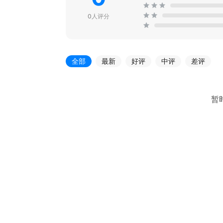
0人评分
全部
最新
好评
中评
差评