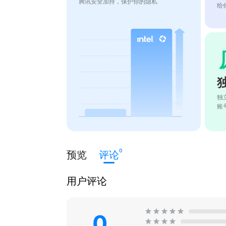
腾讯安全加持，保护你的隐私
给
独
账
0
预览
评论
用户评论
0