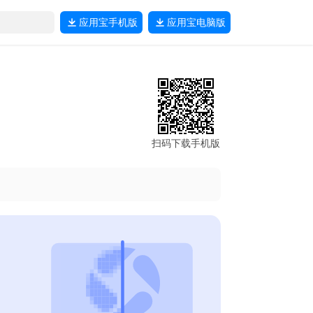
应用宝
手机版
应用宝
电脑版
扫码下载手机版