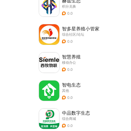
赫兹生态
积分兑换
0.0
智多星养殖小管家
综合社区/论坛
0.0
智慧养殖
移动办公
0.0
智电生态
其他
0.0
中品数字生态
综合商城
0.0