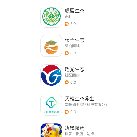
联盟生态
返利
5.0
柿子生态
综合商城
0.0
瑶光生态
社区团购
0.0
天枢生态养生
贵阳如图网络科技有限公司
0.0
边锋掼蛋
棋牌
|
掼蛋
|
边锋