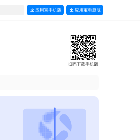
应用宝
手机版
应用宝
电脑版
扫码下载手机版