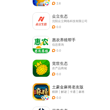
2.6
众立生态
沈阳众立网络科技有限公司
0.0
惠农养殖帮手
信息查询
0.0
觉世生态
农产品商城
0.0
土豪金麻将老友版
棋牌
|
解谜
|
卡通
|
麻将
0.0