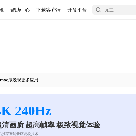
讯
帮助中心
下载客户端
开放平台
mac版发现更多应用
4K 240Hz
超清画质 超高帧率 极致视觉体验
讯独家智能音画调校技术