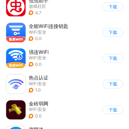
虫虫助手
游戏社区
下载
4.7
全能WiFi连接钥匙
WiFi安全
下载
0.0
强连WiFi
WiFi安全
下载
0.0
热点认证
WiFi安全
下载
1.0
金砖弱网
WiFi安全
下载
0.0