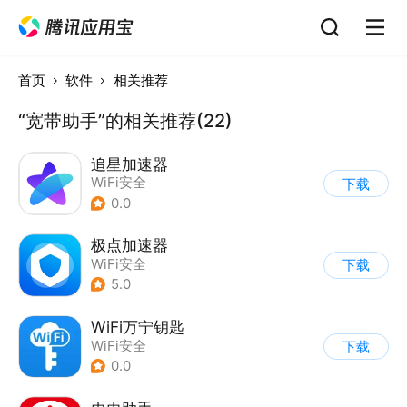
首页
软件
相关推荐
“宽带助手”的相关推荐(22)
追星加速器
WiFi安全
下载
0.0
极点加速器
WiFi安全
下载
5.0
WiFi万宁钥匙
WiFi安全
下载
0.0