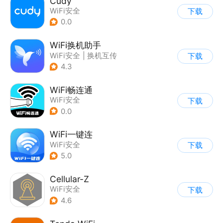
Cudy
WiFi安全
下载
0.0
WiFi换机助手
WiFi安全
|
换机互传
下载
4.3
WiFi畅连通
WiFi安全
下载
0.0
WiFi一键连
WiFi安全
下载
5.0
Cellular-Z
WiFi安全
下载
4.6