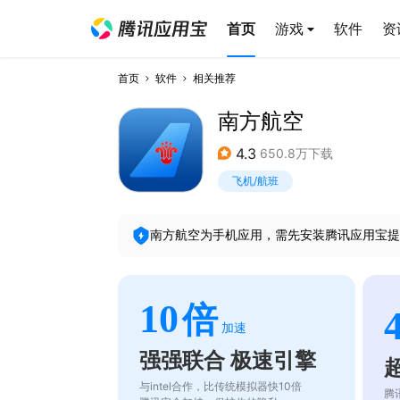
首页
游戏
软件
资
首页
软件
相关推荐
南方航空
4.3
650.8万下载
飞机/航班
南方航空
为手机应用，需先安装腾讯应用宝提
10
倍
加速
强强联合 极速引擎
与intel合作，比传统模拟器快10倍
腾