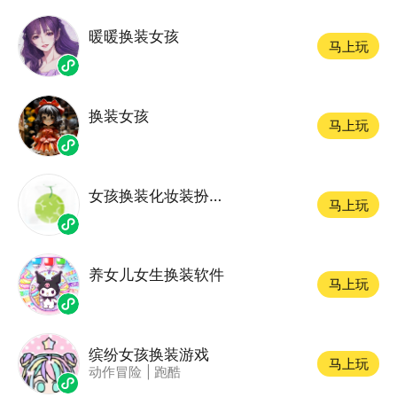
暖暖换装女孩
马上玩
换装女孩
马上玩
女孩换装化妆装扮游戏
马上玩
养女儿女生换装软件
马上玩
缤纷女孩换装游戏
马上玩
动作冒险
|
跑酷