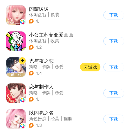
闪耀暖暖
休闲益智
|
换装
下载
|
美少女
|
二次元
4.1
小公主苏菲亚爱画画
休闲益智
|
收集
下载
|
儿童游戏
|
卡通
4.2
光与夜之恋
策略
|
卡牌
|
恋爱
云游戏
下载
|
乙女
4.4
恋与制作人
策略
|
卡牌
|
恋爱
下载
|
乙女
4.1
以闪亮之名
角色扮演
|
经营
|
捏脸
下载
|
二次元
4.3