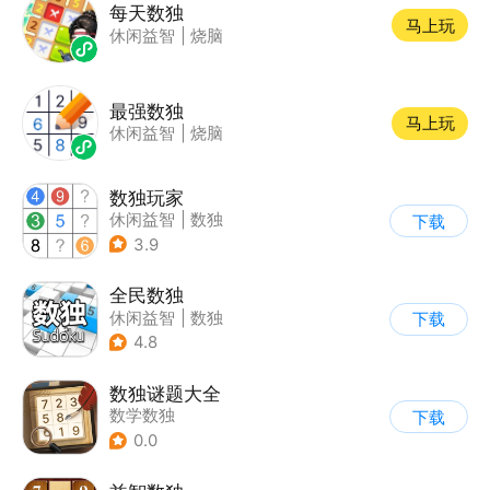
每天数独
马上玩
休闲益智
|
烧脑
最强数独
马上玩
休闲益智
|
烧脑
数独玩家
休闲益智
|
数独
下载
3.9
全民数独
休闲益智
|
数独
下载
|
学习教育
4.8
数独谜题大全
数学数独
下载
0.0