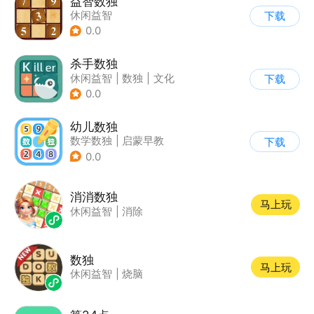
益智数独
休闲益智
下载
0.0
杀手数独
休闲益智
|
数独
|
文化
下载
|
学习教育
0.0
幼儿数独
数学数独
|
启蒙早教
下载
0.0
消消数独
马上玩
休闲益智
|
消除
数独
马上玩
休闲益智
|
烧脑