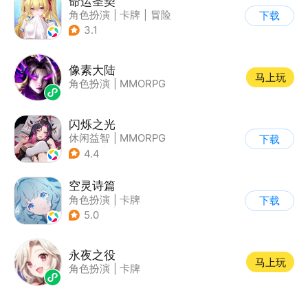
命运圣契
角色扮演
|
卡牌
|
冒险
下载
|
美少女
3.1
像素大陆
马上玩
角色扮演
|
MMORPG
闪烁之光
休闲益智
|
MMORPG
下载
|
战争
|
美少女
4.4
空灵诗篇
角色扮演
|
卡牌
下载
|
美少女
|
二次元
5.0
永夜之役
马上玩
角色扮演
|
卡牌