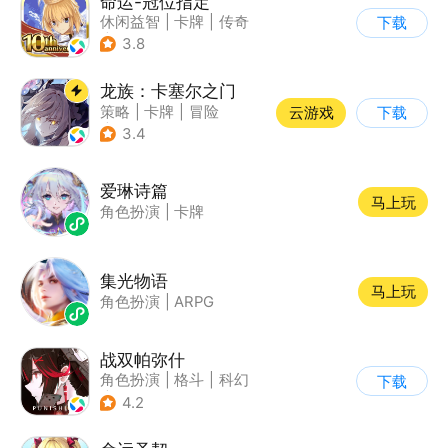
命运-冠位指定
休闲益智
|
卡牌
|
传奇
下载
|
命运
3.8
龙族：卡塞尔之门
策略
|
卡牌
|
冒险
云游戏
下载
|
龙族
3.4
爱琳诗篇
马上玩
角色扮演
|
卡牌
集光物语
马上玩
角色扮演
|
ARPG
战双帕弥什
角色扮演
|
格斗
|
科幻
下载
|
美少女
4.2