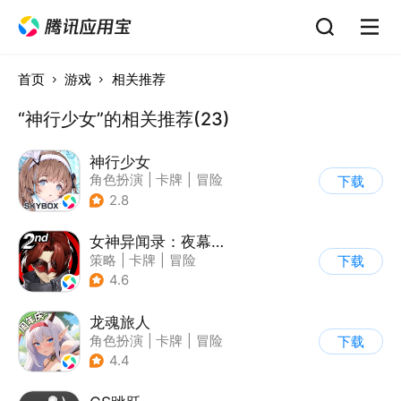
首页
游戏
相关推荐
“神行少女”的相关推荐(23)
神行少女
角色扮演
|
卡牌
|
冒险
下载
|
美少女
2.8
女神异闻录：夜幕魅影
策略
|
卡牌
|
冒险
下载
|
剧情
4.6
龙魂旅人
角色扮演
|
卡牌
|
冒险
下载
|
美少女
4.4