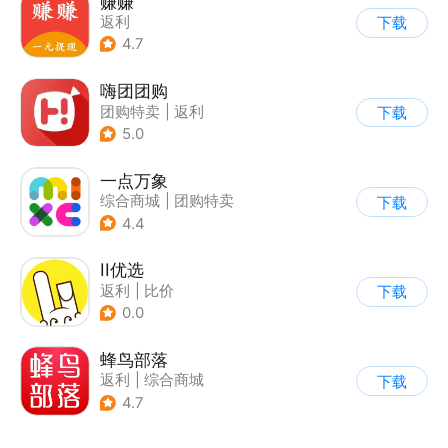
赚赚
返利
下载
4.7
嗨团团购
团购特卖
|
返利
下载
5.0
一点万象
综合商城
|
团购特卖
下载
4.4
II优选
返利
|
比价
下载
0.0
蜂鸟部落
返利
|
综合商城
下载
4.7