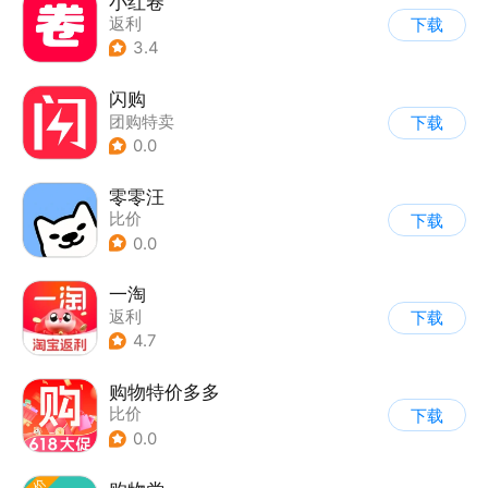
小红卷
返利
下载
3.4
闪购
团购特卖
下载
0.0
零零汪
比价
下载
0.0
一淘
返利
下载
4.7
购物特价多多
比价
下载
0.0