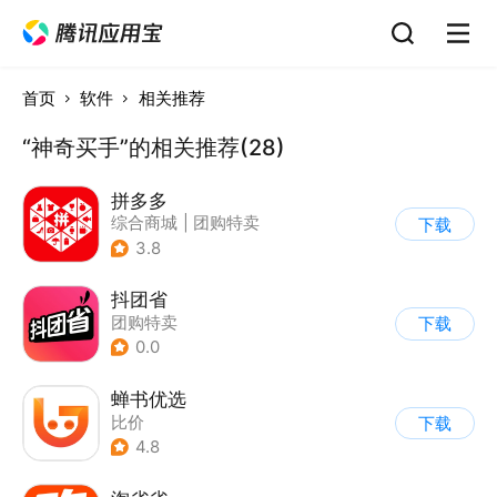
首页
软件
相关推荐
“神奇买手”的相关推荐(28)
拼多多
综合商城
|
团购特卖
下载
3.8
抖团省
团购特卖
下载
0.0
蝉书优选
比价
下载
4.8