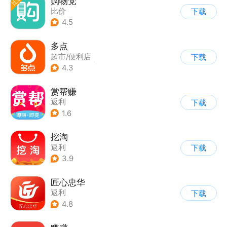
购物党
比价
下载
4.5
多点
超市/便利店
下载
|
生鲜/买菜
|
返利
4.3
赏帮赚
返利
下载
1.6
挖淘
返利
下载
3.9
匠心忠华
返利
下载
4.8