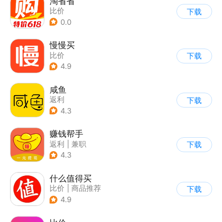
淘省省
比价
下载
0.0
慢慢买
比价
下载
4.9
咸鱼
返利
下载
4.3
赚钱帮手
返利
|
兼职
下载
4.3
什么值得买
比价
|
商品推荐
下载
4.9