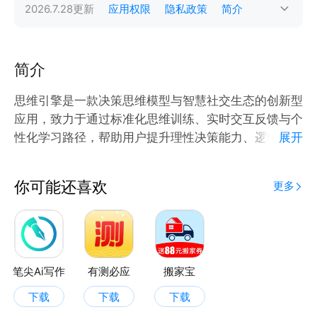
2026.7.28
更新
应用权限
隐私政策
简介
简介
思维引擎是一款决策思维模型与智慧社交生态的创新型
应用，致力于通过标准化思维训练、实时交互反馈与个
性化学习路径，帮助用户提升理性决策能力、逻辑思维
展开
水平及社交协作效率。无论你是职场精英、学生群体，
还是需要优化团队协作的企业用户，这里都能成为你的
你可能还喜欢
更多
“思维进化加速器”。
笔尖Ai写作
有测必应
搬家宝
下载
下载
下载