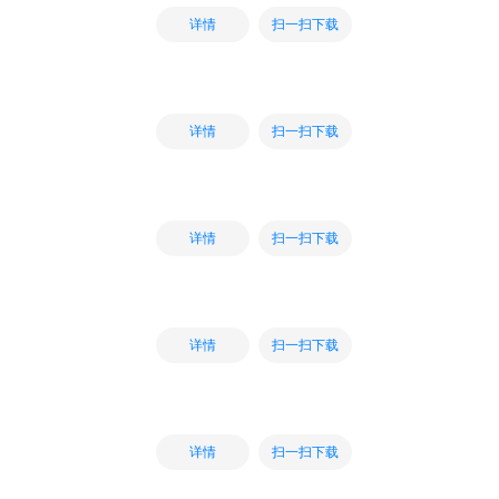
扫一扫下载
详情
扫一扫下载
详情
扫一扫下载
详情
扫一扫下载
详情
扫一扫下载
详情