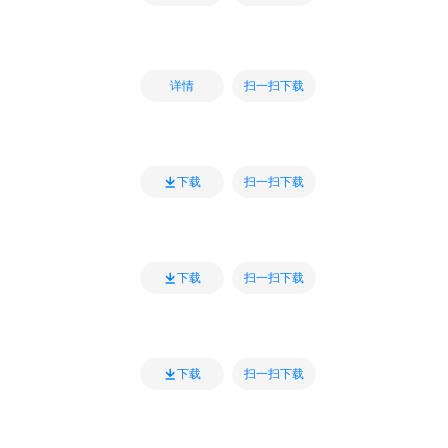
扫一扫下载
详情
扫一扫下载
下载
扫一扫下载
下载
扫一扫下载
下载