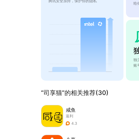
腾讯安全加持，保护你的隐私
给
独
账
“司享猫”的相关推荐(30)
咸鱼
返利
4.3