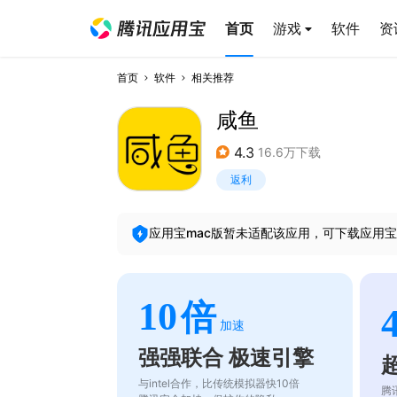
首页
游戏
软件
资
首页
软件
相关推荐
咸鱼
4.3
16.6万下载
返利
应用宝mac版暂未适配该应用，可下载应用宝
10
倍
加速
强强联合 极速引擎
与intel合作，比传统模拟器快10倍
腾