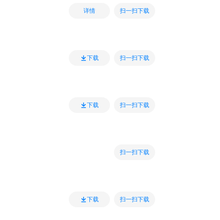
扫一扫下载
详情
扫一扫下载
下载
扫一扫下载
下载
扫一扫下载
扫一扫下载
下载