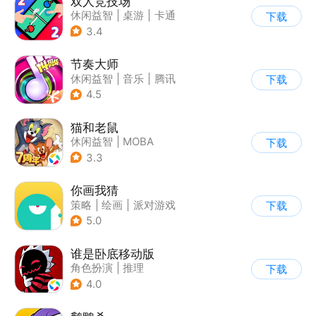
双人竞技场
休闲益智
|
桌游
|
卡通
下载
3.4
节奏大师
休闲益智
|
音乐
|
腾讯
下载
4.5
猫和老鼠
休闲益智
|
MOBA
下载
|
动漫改编
|
猫和老鼠
3.3
你画我猜
策略
|
绘画
|
派对游戏
下载
|
卡通
5.0
谁是卧底移动版
角色扮演
|
推理
下载
|
谁是卧底
4.0
|
非对称竞技