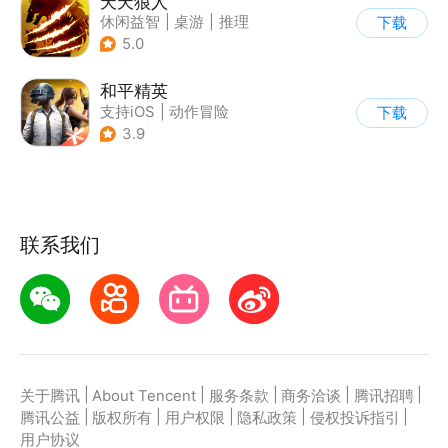
天天狼人
休闲益智
|
桌游
|
推理
下载
|
狼人杀
5.0
和平精英
支持iOS
|
动作冒险
下载
|
PvP
|
枪战
3.9
联系我们
|
|
|
|
|
关于腾讯
About Tencent
服务条款
商务洽谈
腾讯招聘
|
|
|
|
|
腾讯公益
版权所有
用户权限
隐私政策
侵权投诉指引
用户协议