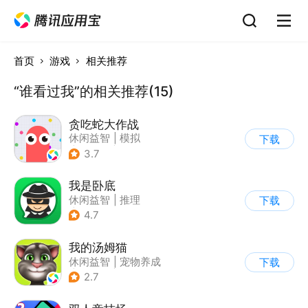
首页
游戏
相关推荐
“谁看过我”的相关推荐(15)
贪吃蛇大作战
休闲益智
|
模拟
下载
|
贪吃蛇
|
卡通
3.7
我是卧底
休闲益智
|
推理
下载
|
派对游戏
4.7
我的汤姆猫
休闲益智
|
宠物养成
下载
|
汤姆猫
|
儿童游戏
2.7