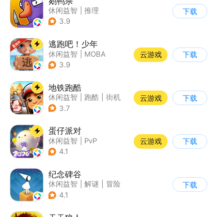
鹅鸭杀
休闲益智
|
推理
下载
|
金山世游
3.9
逃跑吧！少年
休闲益智
|
MOBA
云游戏
下载
|
非对称竞技
|
卡通
3.9
地铁跑酷
休闲益智
|
跑酷
|
街机
云游戏
下载
|
创梦天地
3.7
蛋仔派对
休闲益智
|
PvP
云游戏
下载
|
派对游戏
|
卡通
4.1
纪念碑谷
休闲益智
|
解谜
|
冒险
下载
|
治愈
4.1