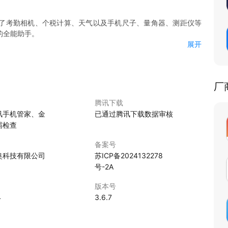
了考勤相机、个税计算、天气以及手机尺子、量角器、测距仪等
的全能助手。
展开
速检测任何表面的水平状态。无论是家庭装修中的墙面找平，还是
一次测量都准确无误。
的水平测量，还能显示方向信息，是户外探险、建筑施工等场景下
厂
，确保项目顺利进行。
腾讯下载
、下班时间，并自动生成考勤记录。支持地理位置标记，有效防止
讯手机管家、金
已通过腾讯下载数据审核
端同步，方便管理层随时查看员工考勤情况。
霸检查
了全新的个税计算器，只需输入收入、扣除项目等基本信息，即可快
备案号
您合理安排财务。
奥科技有限公司
苏ICP备2024132278
号-2A
为一把精准的电子尺，无论是测量小物件尺寸还是快速估算距离，
版本号
角度，无论是建筑设计、家具摆放还是DIY手工艺品，都能确保角
4
3.6.7
摄像头对准目标物体，即可估算出距离，无论是室内装修布局还是