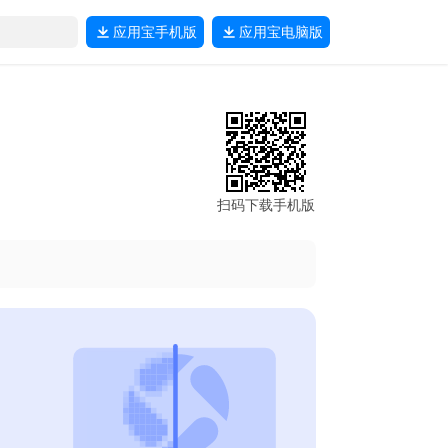
应用宝
手机版
应用宝
电脑版
扫码下载手机版