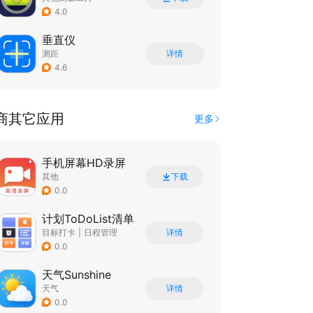
4.0
垂直仪
测距
详情
4.6
商其它应用
更多
手机屏幕HD录屏
其他
下载
0.0
计划ToDoList清单
目标打卡
|
日程管理
详情
0.0
天气Sunshine
天气
详情
0.0