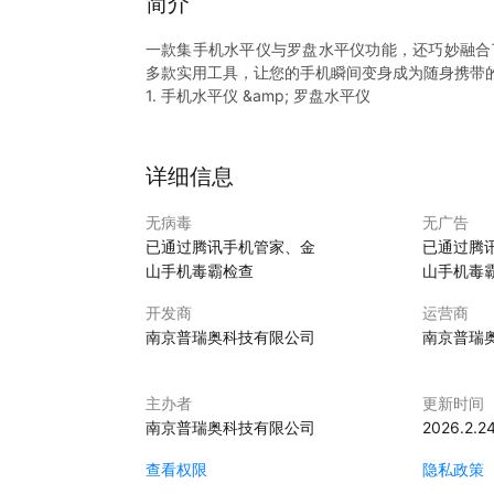
简介
一款集手机水平仪与罗盘水平仪功能，还巧妙融合
多款实用工具，让您的手机瞬间变身成为随身携带
1. 手机水平仪 &amp; 罗盘水平仪
• 手机水平仪：利用先进的传感器技术，帮助您快
户外摄影时的三脚架调整，都能轻松搞定，确保每
• 罗盘水平仪：结合传统罗盘功能，不仅提供精准
详细信息
的理想选择。无论您身处何方，都能准确判断方位
2. 考勤相机
无病毒
无广告
• 专为上班族设计的考勤功能，通过拍照记录上班
已通过腾讯手机管家、金
已通过腾
作弊，让考勤管理更加高效透明。同时，还支持云
山手机毒霸检查
山手机毒
3. 个税计算器
• 面对复杂的个税政策，“全能测量工具箱”内置
开发商
运营商
速计算出应缴税额，让税务规划变得简单明了，助
南京普瑞奥科技有限公司
南京普瑞
4. 手机尺子、量角器、测距仪
• 手机尺子：利用屏幕校准技术，将手机屏幕转化
都能轻松应对。
主办者
更新时间
• 量角器：通过摄像头捕捉图像，智能识别并测量
南京普瑞奥科技有限公司
2026.2.2
度测量的准确性。
• 测距仪：基于AR（增强现实）技术，通过手机
查看权限
隐私政策
户外测距，都能为您提供准确的参考数据。