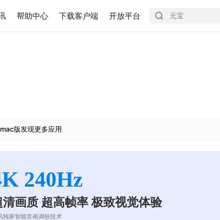
讯
帮助中心
下载客户端
开放平台
mac版发现更多应用
4K 240Hz
超清画质 超高帧率 极致视觉体验
讯独家智能音画调校技术