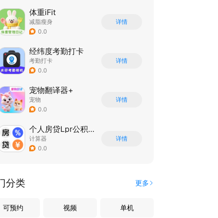
体重iFit
减脂瘦身
详情
0.0
经纬度考勤打卡
考勤打卡
详情
0.0
宠物翻译器+
宠物
详情
0.0
个人房贷Lpr公积金计算器
计算器
详情
0.0
门分类
更多
可预约
视频
单机