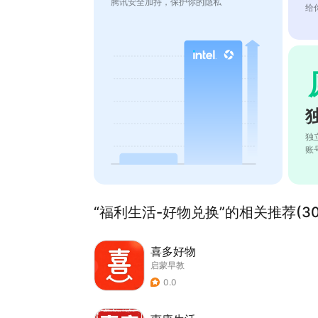
腾讯安全加持，保护你的隐私
给
独
账
“福利生活-好物兑换”的相关推荐(30
喜多好物
启蒙早教
0.0