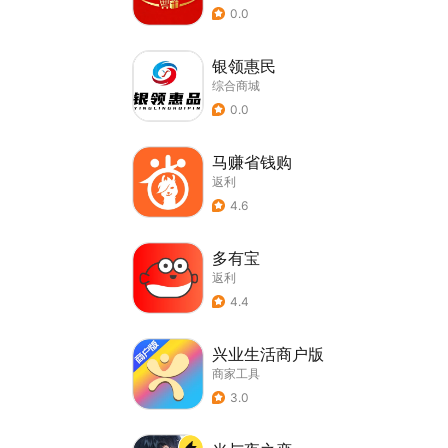
0.0
银领惠民
综合商城
0.0
马赚省钱购
返利
4.6
多有宝
返利
4.4
兴业生活商户版
商家工具
3.0