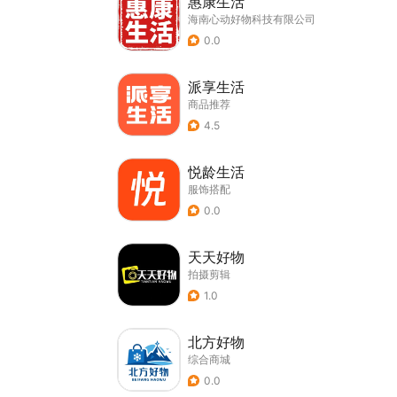
惠康生活
海南心动好物科技有限公司
0.0
派享生活
商品推荐
4.5
悦龄生活
服饰搭配
0.0
天天好物
拍摄剪辑
1.0
北方好物
综合商城
0.0