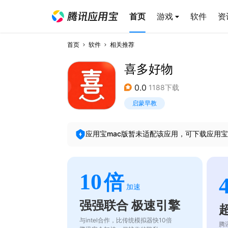
首页
游戏
软件
资
首页
软件
相关推荐
喜多好物
0.0
1188下载
启蒙早教
应用宝mac版暂未适配该应用，可下载应用宝
10
倍
加速
强强联合 极速引擎
与intel合作，比传统模拟器快10倍
腾