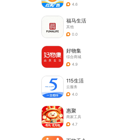
4.6
福马生活
其他
0.0
好物集
综合商城
4.9
115生活
云服务
4.0
惠聚
商家工具
4.7