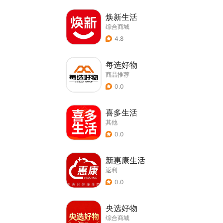
焕新生活
综合商城
4.8
每选好物
商品推荐
0.0
喜多生活
其他
0.0
新惠康生活
返利
0.0
央选好物
综合商城