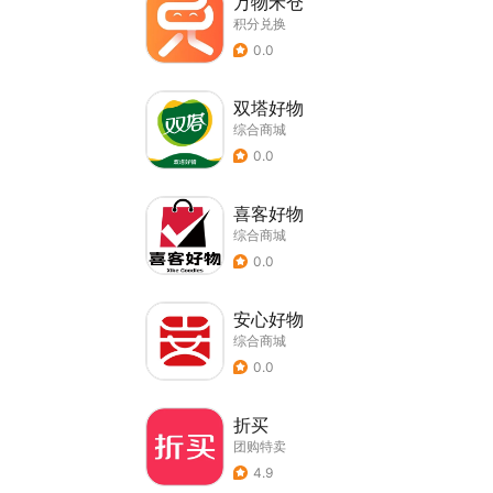
万物禾仓
积分兑换
0.0
双塔好物
综合商城
0.0
喜客好物
综合商城
0.0
安心好物
综合商城
0.0
折买
团购特卖
4.9