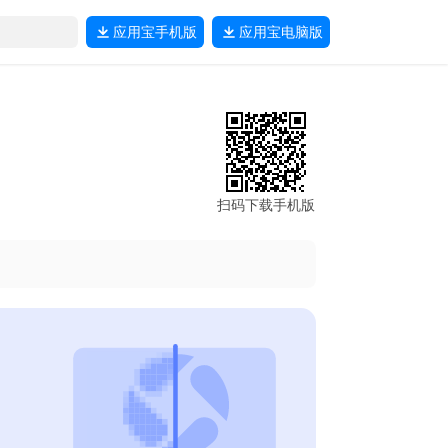
应用宝
手机版
应用宝
电脑版
扫码下载手机版