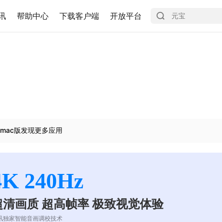
讯
帮助中心
下载客户端
开放平台
mac版发现更多应用
4K 240Hz
超清画质 超高帧率 极致视觉体验
讯独家智能音画调校技术