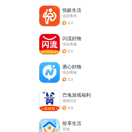
悦龄生活
信息查询
0.0
闪流好物
综合商城
5.0
惠心好物
综合商城
2.3
巴兔游戏福利
游戏社区
4.8
纷享生活
其他