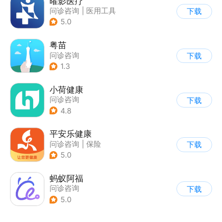
曜影医疗
问诊咨询
|
医用工具
下载
|
医护助手
5.0
粤苗
问诊咨询
下载
1.3
小荷健康
问诊咨询
下载
4.8
平安乐健康
问诊咨询
|
保险
下载
5.0
蚂蚁阿福
问诊咨询
下载
5.0