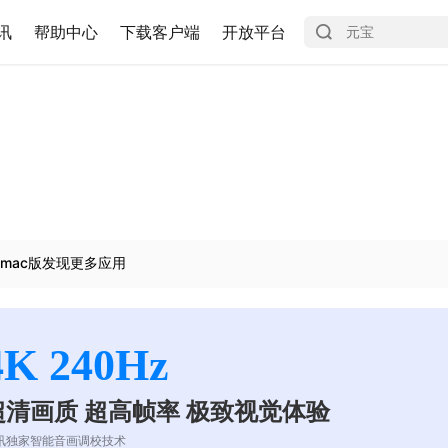
讯
帮助中心
下载客户端
开放平台
mac版发现更多应用
4K 240Hz
超清画质 超高帧率 极致视觉体验
讯独家智能音画调校技术