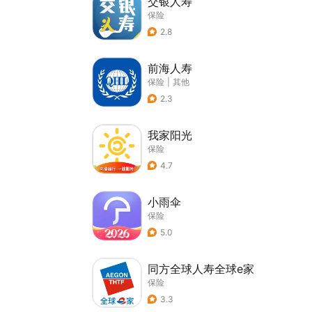
交银人寿
保险
2.8
前海人寿
保险
|
其他
2.3
我家阳光
保险
4.7
小雨伞
保险
5.0
同方全球人寿全球e家
保险
3.3