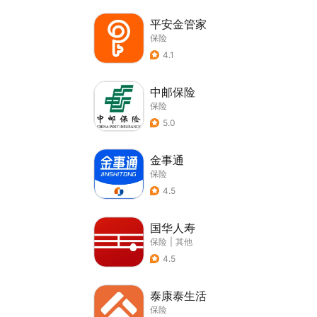
平安金管家
保险
4.1
中邮保险
保险
5.0
金事通
保险
4.5
国华人寿
保险
|
其他
4.5
泰康泰生活
保险