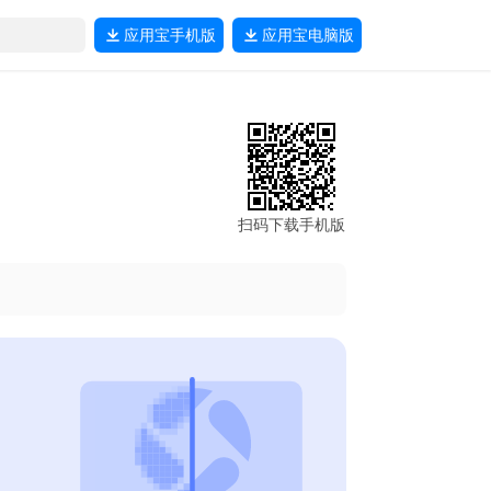
应用宝
手机版
应用宝
电脑版
扫码下载手机版