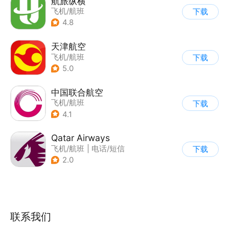
航旅纵横
飞机/航班
下载
4.8
天津航空
飞机/航班
下载
5.0
中国联合航空
飞机/航班
下载
4.1
Qatar Airways
飞机/航班
|
电话/短信
下载
|
综合服务
2.0
联系我们