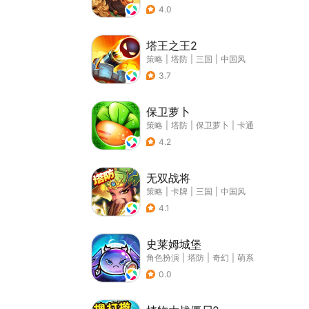
4.0
塔王之王2
策略
|
塔防
|
三国
|
中国风
3.7
保卫萝卜
策略
|
塔防
|
保卫萝卜
|
卡通
4.2
无双战将
策略
|
卡牌
|
三国
|
中国风
4.1
史莱姆城堡
角色扮演
|
塔防
|
奇幻
|
萌系
0.0