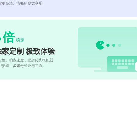
你更高清、流畅的视觉享受
5
倍
稳定
独家定制 极致体验
定性、响应速度，远超传统模拟器
OS/安卓，多账号登录与互通