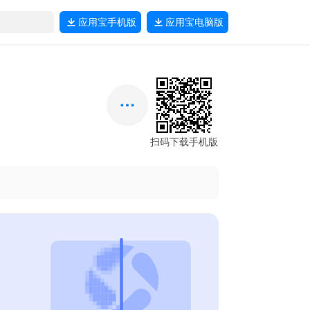
应用宝
手机版
应用宝
电脑版
扫码下载手机版