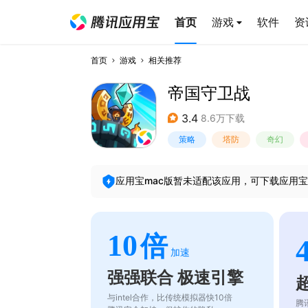
首页
游戏
软件
资
首页
游戏
相关推荐
帝国守卫战
3.4
8.6万下载
策略
塔防
奇幻
应用宝mac版暂未适配该应用，可下载应用宝
10
倍
加速
强强联合 极速引擎
与intel合作，比传统模拟器快10倍
腾