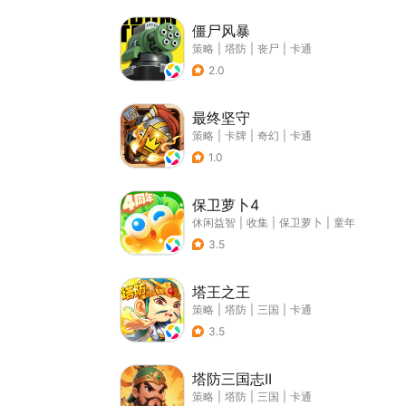
僵尸风暴
策略
|
塔防
|
丧尸
|
卡通
2.0
最终坚守
策略
|
卡牌
|
奇幻
|
卡通
1.0
保卫萝卜4
休闲益智
|
收集
|
保卫萝卜
|
童年
3.5
塔王之王
策略
|
塔防
|
三国
|
卡通
3.5
塔防三国志II
策略
|
塔防
|
三国
|
卡通