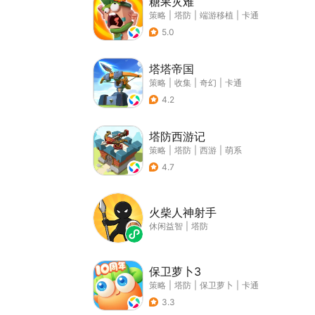
糖果灾难
策略
|
塔防
|
端游移植
|
卡通
5.0
塔塔帝国
策略
|
收集
|
奇幻
|
卡通
4.2
塔防西游记
策略
|
塔防
|
西游
|
萌系
4.7
火柴人神射手
休闲益智
|
塔防
保卫萝卜3
策略
|
塔防
|
保卫萝卜
|
卡通
3.3