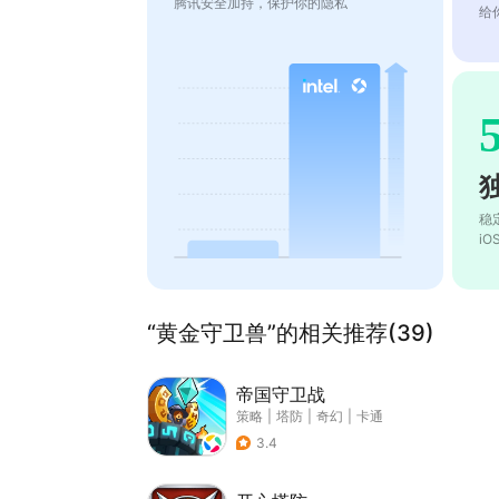
腾讯安全加持，保护你的隐私
给
稳
i
“黄金守卫兽”的相关推荐(39)
帝国守卫战
策略
|
塔防
|
奇幻
|
卡通
3.4