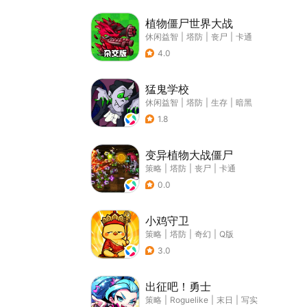
植物僵尸世界大战
休闲益智
|
塔防
|
丧尸
|
卡通
4.0
猛鬼学校
休闲益智
|
塔防
|
生存
|
暗黑
1.8
变异植物大战僵尸
策略
|
塔防
|
丧尸
|
卡通
0.0
小鸡守卫
策略
|
塔防
|
奇幻
|
Q版
3.0
出征吧！勇士
策略
|
Roguelike
|
末日
|
写实