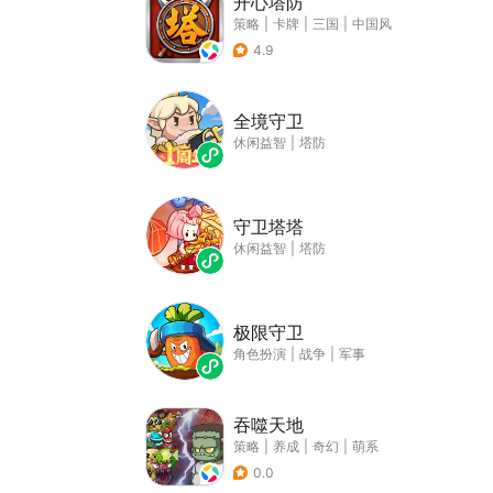
开心塔防
策略
|
卡牌
|
三国
|
中国风
4.9
全境守卫
休闲益智
|
塔防
守卫塔塔
休闲益智
|
塔防
极限守卫
角色扮演
|
战争
|
军事
吞噬天地
策略
|
养成
|
奇幻
|
萌系
0.0