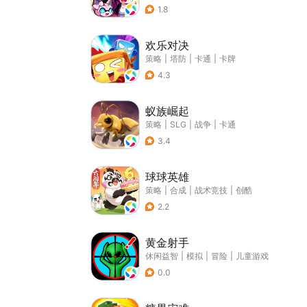
1.8
欢乐对决
策略
|
塔防
|
卡通
|
卡牌
4.3
蚁族崛起
策略
|
SLG
|
战争
|
卡通
3.4
球球英雄
策略
|
合成
|
战术竞技
|
创酷
2.2
黄金射手
休闲益智
|
模拟
|
冒险
|
儿童游戏
0.0