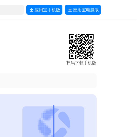
应用宝
手机版
应用宝
电脑版
扫码下载手机版