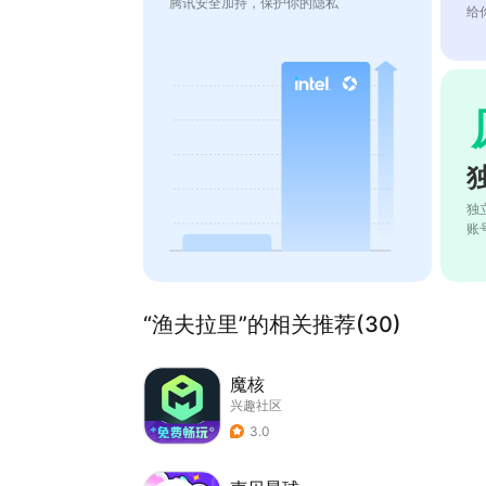
腾讯安全加持，保护你的隐私
给
独
账
“渔夫拉里”的相关推荐(30)
魔核
兴趣社区
3.0