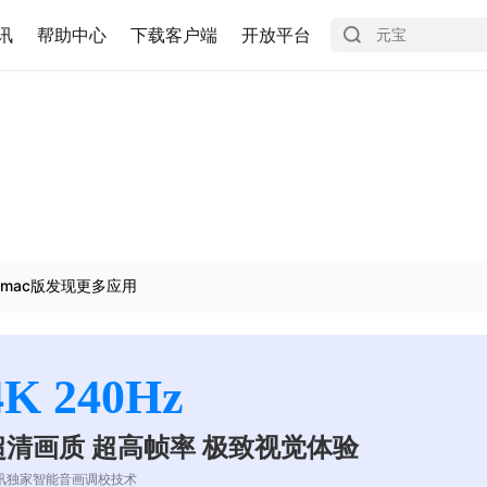
讯
帮助中心
下载客户端
开放平台
mac版发现更多应用
4K 240Hz
超清画质 超高帧率 极致视觉体验
讯独家智能音画调校技术