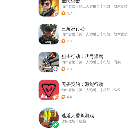
全民突击
动作冒险
|
第三人称射击
|
枪战
|
战术竞技
4.7
三角洲行动
动作冒险
|
第一人称射击
|
枪战
|
战术竞技
2.8
狙击行动：代号猎鹰
动作冒险
|
第一人称射击
|
枪战
|
写实
2.3
无畏契约：源能行动
动作冒险
|
第一人称射击
|
枪战
|
5v5
4.0
逃避大香蕉游戏
休闲益智
|
烧脑