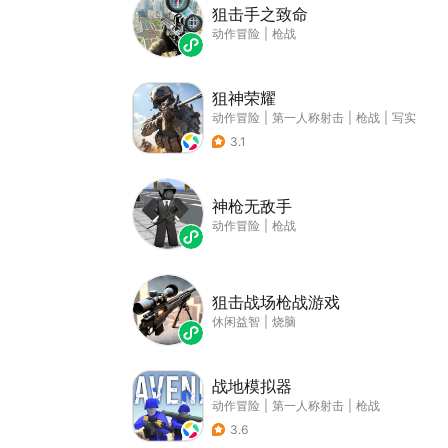
狙击手之致命
动作冒险
|
枪战
狙神荣耀
动作冒险
|
第一人称射击
|
枪战
|
写实
3.1
神枪无敌手
动作冒险
|
枪战
狙击战场枪战游戏
休闲益智
|
烧脑
战地模拟器
动作冒险
|
第一人称射击
|
枪战
3.6