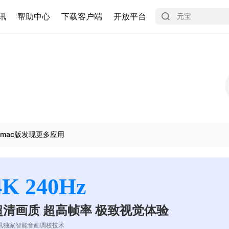
讯
帮助中心
下载客户端
开放平台
mac版发现更多应用
4K 240Hz
超清画质 超高帧率 极致视觉体验
讯独家智能音画调校技术