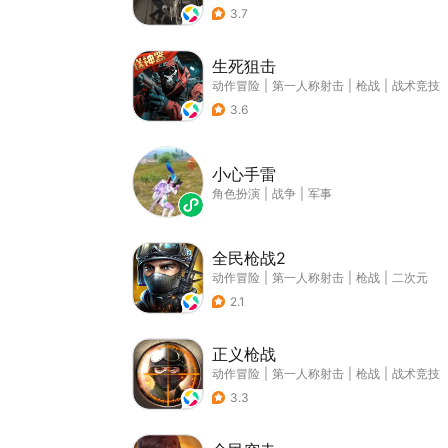
3.7
生死狙击
动作冒险
|
第一人称射击
|
枪战
|
战术竞技
3.6
小心手雷
角色扮演
|
战争
|
军事
全民枪战2
动作冒险
|
第一人称射击
|
枪战
|
二次元
2.1
正义枪战
动作冒险
|
第一人称射击
|
枪战
|
战术竞技
3.3