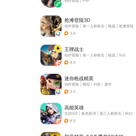
动作冒险
|
PvP
抢滩登陆3D
动作冒险
|
第一人称射击
|
枪战
|
抢滩登陆
3.9
王牌战士
动作冒险
|
第一人称射击
|
枪战
|
5v5
4.5
迷你枪战精英
动作冒险
|
模拟
|
钓鱼
|
童年
3.3
高能英雄
支持iOS
|
角色扮演
|
第三人称射击
|
科幻
4.0