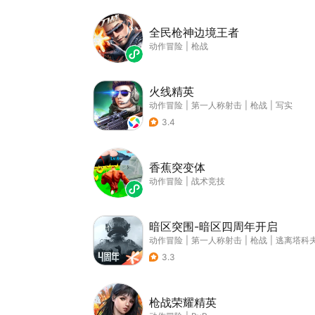
全民枪神边境王者
动作冒险
|
枪战
火线精英
动作冒险
|
第一人称射击
|
枪战
|
写实
3.4
香蕉突变体
动作冒险
|
战术竞技
暗区突围-暗区四周年开启
动作冒险
|
第一人称射击
|
枪战
|
逃离塔科
3.3
枪战荣耀精英