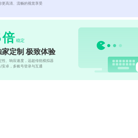
你更高清、流畅的视觉享受
5
倍
稳定
独家定制 极致体验
定性、响应速度，远超传统模拟器
OS/安卓，多账号登录与互通