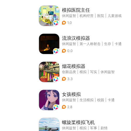
模拟医院主任
休闲益智
|
机构经营
|
医院
|
儿童游戏
1.0
流浪汉模拟器
休闲益智
|
第一人称射击
|
生存
|
卡通
0.0
烟花模拟器
创新品类
|
模拟
|
写实
|
休闲益智
3.3
女孩模拟
休闲益智
|
生活模拟
|
校园
|
卡通
2.8
螺旋桨模拟飞机
休闲益智
|
模拟
|
军事
|
剧情