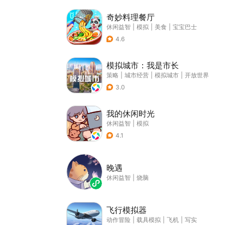
奇妙料理餐厅
休闲益智
|
模拟
|
美食
|
宝宝巴士
4.6
模拟城市：我是市长
策略
|
城市经营
|
模拟城市
|
开放世界
3.0
我的休闲时光
休闲益智
|
模拟
4.1
晚遇
休闲益智
|
烧脑
飞行模拟器
动作冒险
|
载具模拟
|
飞机
|
写实