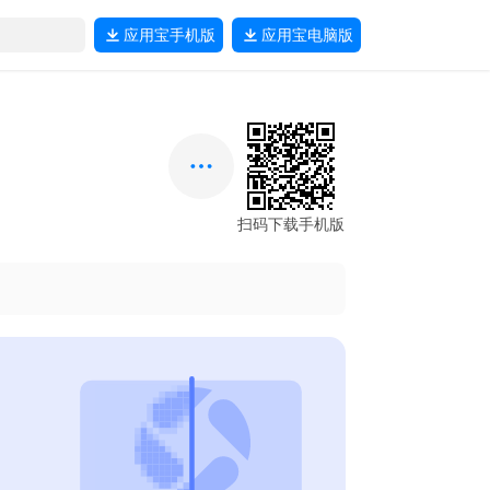
应用宝
手机版
应用宝
电脑版
扫码下载手机版