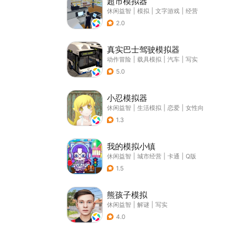
超市模拟器
休闲益智
|
模拟
|
文字游戏
|
经营
2.0
真实巴士驾驶模拟器
动作冒险
|
载具模拟
|
汽车
|
写实
5.0
小忍模拟器
休闲益智
|
生活模拟
|
恋爱
|
女性向
1.3
我的模拟小镇
休闲益智
|
城市经营
|
卡通
|
Q版
1.5
熊孩子模拟
休闲益智
|
解谜
|
写实
4.0