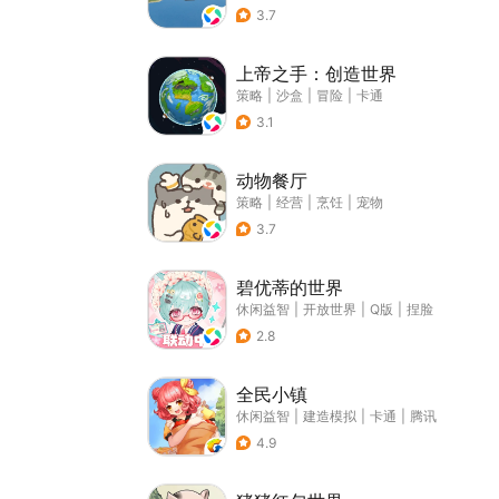
3.7
上帝之手：创造世界
策略
|
沙盒
|
冒险
|
卡通
3.1
动物餐厅
策略
|
经营
|
烹饪
|
宠物
3.7
碧优蒂的世界
休闲益智
|
开放世界
|
Q版
|
捏脸
2.8
全民小镇
休闲益智
|
建造模拟
|
卡通
|
腾讯
4.9