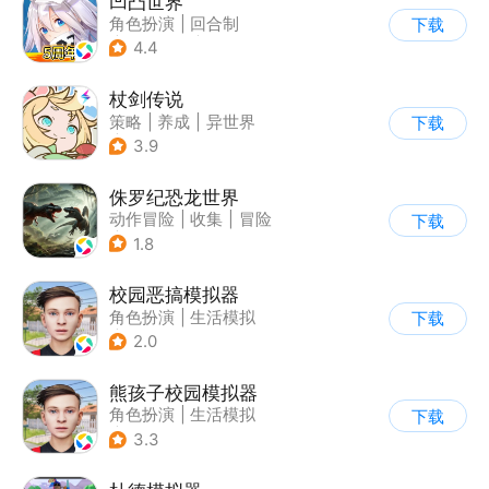
凹凸世界
角色扮演
|
回合制
下载
|
动漫改编
|
凹凸世界
4.4
杖剑传说
策略
|
养成
|
异世界
下载
|
二次元
3.9
侏罗纪恐龙世界
动作冒险
|
收集
|
冒险
下载
|
写实
1.8
校园恶搞模拟器
角色扮演
|
生活模拟
下载
|
写实
2.0
熊孩子校园模拟器
角色扮演
|
生活模拟
下载
|
写实
3.3