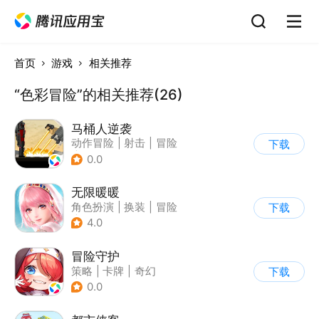
首页
游戏
相关推荐
“色彩冒险”的相关推荐(26)
马桶人逆袭
动作冒险
|
射击
|
冒险
下载
|
像素风
0.0
无限暖暖
角色扮演
|
换装
|
冒险
下载
|
开放世界
4.0
冒险守护
策略
|
卡牌
|
奇幻
下载
|
剧情
0.0