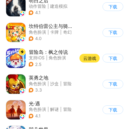
明日之后
动作冒险
|
建造模拟
下载
|
丧尸
|
明日之后
4.1
坎特伯雷公主与骑士唤醒冠军之剑的奇幻冒险
角色扮演
|
卡牌
|
奇幻
下载
|
剧情
4.0
冒险岛：枫之传说
支持iOS
|
角色扮演
云游戏
下载
|
放置
|
冒险
2.5
英勇之地
角色扮演
|
沙盒
|
冒险
下载
|
steam游戏
3.3
光·遇
角色扮演
|
解谜
|
冒险
下载
|
开放世界
4.1