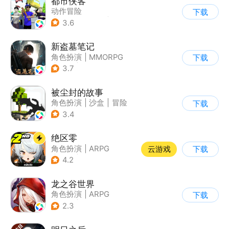
都市侠客
动作冒险
下载
|
第一人称射击
|
冒险
3.6
|
开放世界
新盗墓笔记
角色扮演
|
MMORPG
下载
|
冒险
|
盗墓笔记
3.7
被尘封的故事
角色扮演
|
沙盒
|
冒险
下载
|
开放世界
3.4
绝区零
角色扮演
|
ARPG
云游戏
下载
|
冒险
|
美少女
4.2
龙之谷世界
角色扮演
|
ARPG
下载
|
奇幻
|
开放世界
2.3