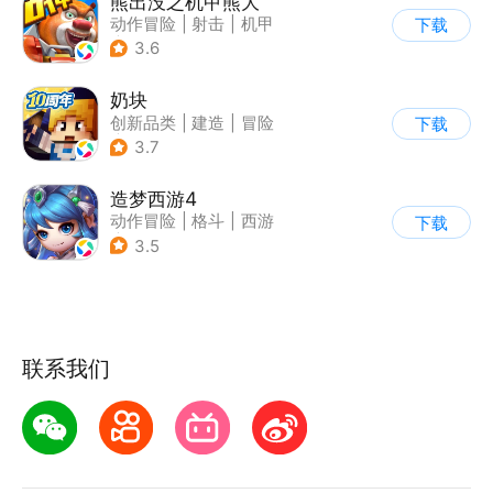
熊出没之机甲熊大
动作冒险
|
射击
|
机甲
下载
|
熊出没
3.6
奶块
创新品类
|
建造
|
冒险
下载
|
开放世界
3.7
造梦西游4
动作冒险
|
格斗
|
西游
下载
|
横版过关
3.5
联系我们