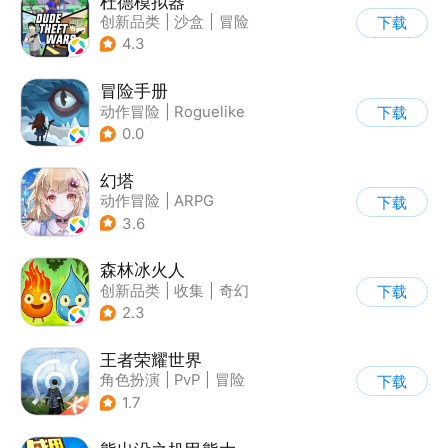
杜德模拟器
创新品类
|
沙盒
|
冒险
下载
|
写实
4.3
冒险手册
动作冒险
|
Roguelike
下载
|
冒险
|
剧情
0.0
幻塔
动作冒险
|
ARPG
下载
|
奇幻
|
开放世界
3.6
森林冰火人
创新品类
|
收集
|
奇幻
下载
|
儿童游戏
2.3
王者荣耀世界
角色扮演
|
PvP
|
冒险
下载
|
开放世界
1.7