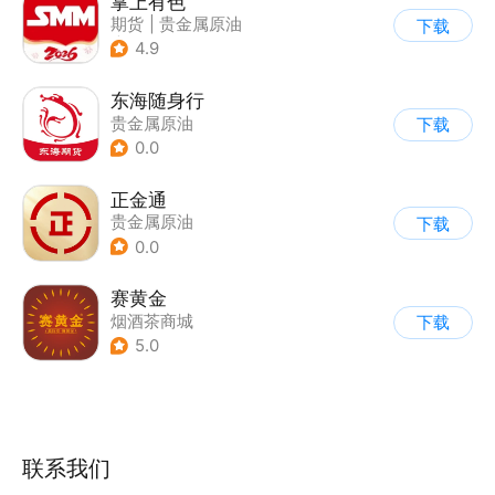
掌上有色
期货
|
贵金属原油
下载
|
财经新闻
4.9
东海随身行
贵金属原油
下载
0.0
正金通
贵金属原油
下载
0.0
赛黄金
烟酒茶商城
下载
5.0
联系我们