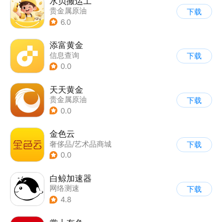
水贝搬运工
贵金属原油
下载
6.0
添富黄金
信息查询
下载
0.0
天天黄金
贵金属原油
下载
0.0
金色云
奢侈品/艺术品商城
下载
|
贵金属原油
0.0
白鲸加速器
网络测速
下载
4.8