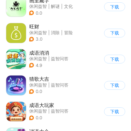
画里藏字
休闲益智
|
解谜
|
文化
下载
|
学习教育
0.0
旺财
休闲益智
|
消除
|
冒险
下载
|
卡通
3.0
成语消消
休闲益智
|
益智问答
下载
|
成语
|
学习教育
4.9
猜歌大吉
休闲益智
|
益智问答
下载
|
音乐
|
写实
0.0
成语大玩家
休闲益智
|
益智问答
下载
|
成语
0.0