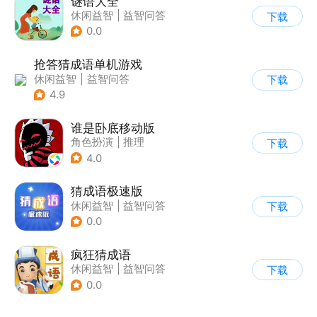
谜语大全
休闲益智
|
益智问答
下载
|
猜谜
0.0
抢答猜成语单机游戏
休闲益智
|
益智问答
下载
|
成语
4.9
谁是卧底移动版
角色扮演
|
推理
下载
|
谁是卧底
4.0
|
非对称竞技
猜成语极速版
休闲益智
|
益智问答
下载
|
成语
|
文字游戏
0.0
疯狂猜成语
休闲益智
|
益智问答
下载
|
成语
|
学习教育
0.0