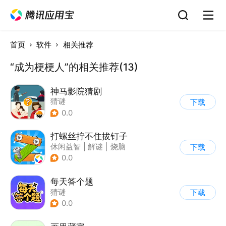
首页
软件
相关推荐
“成为梗梗人”的相关推荐(13)
神马影院猜剧
猜谜
下载
0.0
打螺丝拧不住拔钉子
休闲益智
|
解谜
|
烧脑
下载
|
卡通
0.0
每天答个题
猜谜
下载
0.0