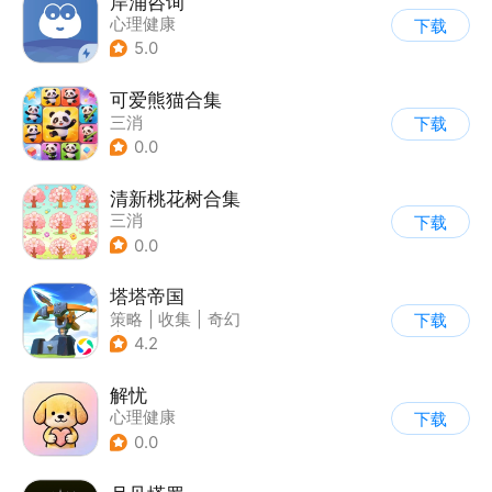
岸涌咨询
心理健康
下载
5.0
可爱熊猫合集
三消
下载
0.0
清新桃花树合集
三消
下载
0.0
塔塔帝国
策略
|
收集
|
奇幻
下载
|
卡通
4.2
解忧
心理健康
下载
0.0