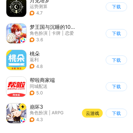
月见塔罗
运势测算
下载
4.7
梦王国与沉睡的100王子
角色扮演
|
卡牌
|
恋爱
下载
|
乙女
3.6
桃朵
返利
下载
4.8
帮啦商家端
同城配送
下载
5.0
崩坏3
角色扮演
|
ARPG
云游戏
下载
|
科幻
|
崩坏
4.3