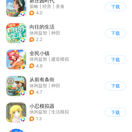
新庄园时代
策略
|
经营
|
美食
下载
|
剧情
4.0
向往的生活
休闲益智
|
种田
下载
|
影视改编
|
治愈
2.2
全民小镇
休闲益智
|
建造模拟
下载
|
卡通
|
腾讯
4.9
从前有条街
休闲益智
|
种田
下载
|
田园生活
|
古风
4.7
小忍模拟器
休闲益智
|
生活模拟
下载
|
恋爱
|
女性向
1.3