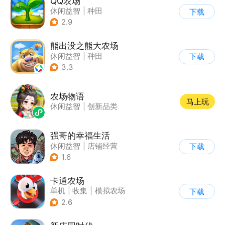
QQ农场
休闲益智
|
种田
下载
|
田园生活
|
卡通
2.9
熊出没之熊大农场
休闲益智
|
种田
下载
|
田园生活
|
熊出没
3.3
农场物语
马上玩
休闲益智
|
创新品类
强哥的幸福生活
休闲益智
|
店铺经营
下载
|
卡通
|
Q版
1.6
卡通农场
单机
|
收集
|
模拟农场
下载
|
卡通
2.6