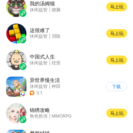
我的汤姆猫
马上玩
休闲益智
|
烧脑
这很难了
马上玩
休闲益智
|
消除
中国式人生
马上玩
休闲益智
|
经营
异世界慢生活
休闲益智
|
种田
下载
|
异世界
|
卡通
3.1
锦绣攻略
马上玩
角色扮演
|
MMORPG