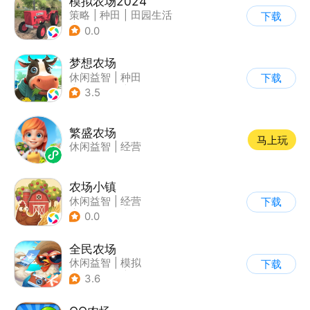
模拟农场2024
策略
|
种田
|
田园生活
下载
|
写实
0.0
梦想农场
休闲益智
|
种田
下载
|
田园生活
|
卡通
3.5
繁盛农场
马上玩
休闲益智
|
经营
农场小镇
休闲益智
|
经营
下载
|
田园生活
|
清新
0.0
全民农场
休闲益智
|
模拟
下载
|
田园生活
|
卡通
3.6