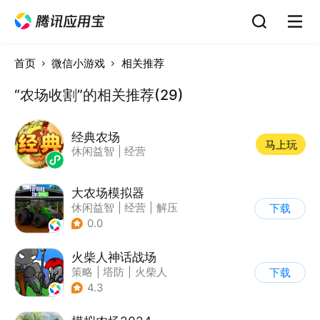
首页
微信小游戏
相关推荐
“农场收割”的相关推荐(29)
经典农场
马上玩
休闲益智
|
经营
大农场模拟器
休闲益智
|
经营
|
解压
下载
|
清新
0.0
火柴人神话战场
策略
|
塔防
|
火柴人
下载
|
休闲益智
4.3