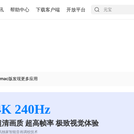
讯
帮助中心
下载客户端
开放平台
mac版发现更多应用
4K 240Hz
超清画质 超高帧率 极致视觉体验
讯独家智能音画调校技术