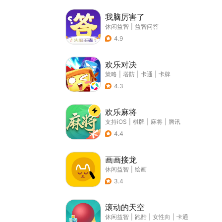
我脑厉害了
休闲益智
|
益智问答
4.9
欢乐对决
策略
|
塔防
|
卡通
|
卡牌
4.3
欢乐麻将
支持iOS
|
棋牌
|
麻将
|
腾讯
4.4
画画接龙
休闲益智
|
绘画
3.4
滚动的天空
休闲益智
|
跑酷
|
女性向
|
卡通