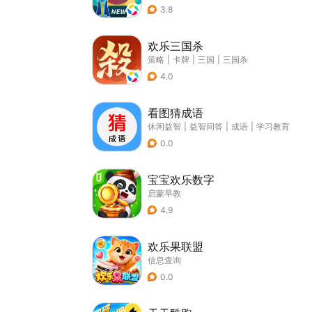
3.8
欢乐三国杀
策略
|
卡牌
|
三国
|
三国杀
4.0
看图猜成语
休闲益智
|
益智问答
|
成语
|
学习教育
0.0
宝宝欢乐数字
启蒙早教
4.9
欢乐果联盟
信息查询
0.0