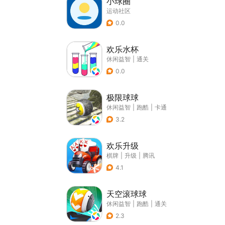
小球圈
运动社区
0.0
欢乐水杯
休闲益智
|
通关
0.0
极限球球
休闲益智
|
跑酷
|
卡通
3.2
欢乐升级
棋牌
|
升级
|
腾讯
4.1
天空滚球球
休闲益智
|
跑酷
|
通关
2.3