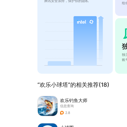
腾讯安全加持，保护你的隐私
给
独
账
“欢乐小球塔”的相关推荐(18)
欢乐钓鱼大师
信息查询
2.8