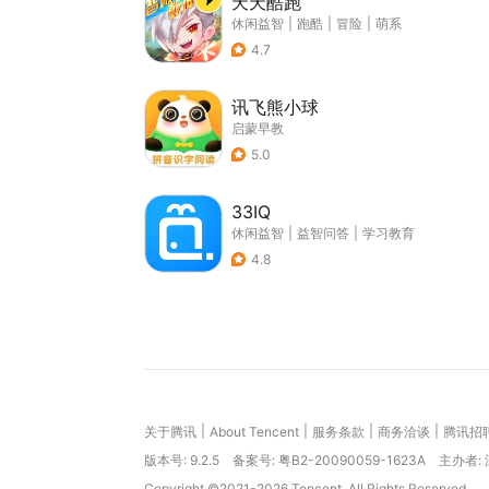
天天酷跑
休闲益智
|
跑酷
|
冒险
|
萌系
4.7
讯飞熊小球
启蒙早教
5.0
33IQ
休闲益智
|
益智问答
|
学习教育
4.8
|
|
|
|
关于腾讯
About Tencent
服务条款
商务洽谈
腾讯招
版本号:
9.2.5
备案号: 粤B2-20090059-1623A
主办者:
Copyright ©2021-2026 Tencent. All Rights Reserved