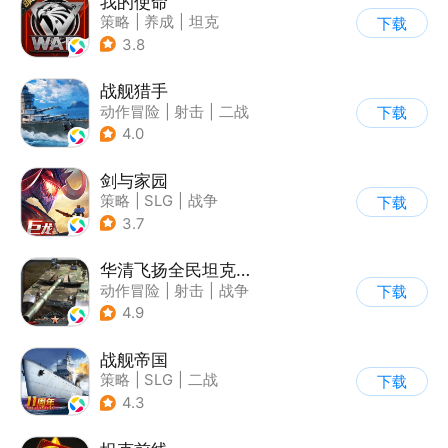
我的使命
策略
|
养成
|
坦克
下载
|
紧急救援
3.8
战舰猎手
动作冒险
|
射击
|
二战
下载
|
战术竞技
4.0
剑与家园
策略
|
SLG
|
战争
下载
|
欧美风
3.7
华清飞扬全民坦克联盟游戏软件v1.0
动作冒险
|
射击
|
战争
下载
|
战术竞技
4.9
战舰帝国
策略
|
SLG
|
二战
下载
|
写实
4.3