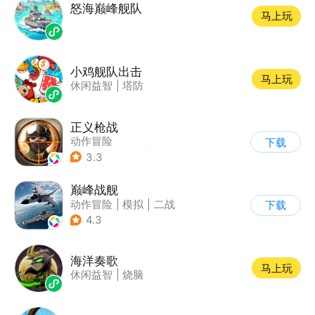
怒海巅峰舰队
马上玩
小鸡舰队出击
马上玩
休闲益智
|
塔防
正义枪战
动作冒险
下载
|
第一人称射击
|
枪战
3.3
|
战术竞技
巅峰战舰
动作冒险
|
模拟
|
二战
下载
|
战术竞技
4.3
海洋奏歌
马上玩
休闲益智
|
烧脑