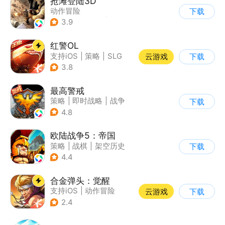
抢滩登陆3D
动作冒险
下载
|
第一人称射击
|
枪战
3.9
|
抢滩登陆
红警OL
支持iOS
|
策略
|
SLG
云游戏
下载
|
二战
3.8
最高警戒
策略
|
即时战略
|
战争
下载
|
红警
4.8
欧陆战争5：帝国
策略
|
战棋
|
架空历史
下载
|
欧陆战争
4.4
合金弹头：觉醒
支持iOS
|
动作冒险
云游戏
下载
|
射击
|
街机
2.4