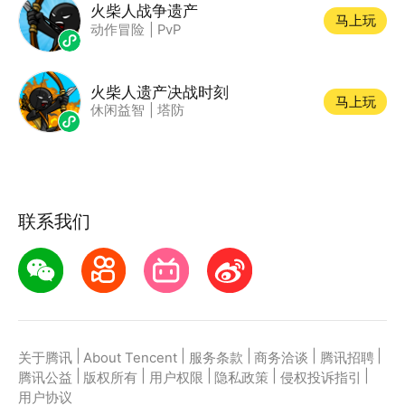
火柴人战争遗产
马上玩
动作冒险
|
PvP
火柴人遗产决战时刻
马上玩
休闲益智
|
塔防
联系我们
|
|
|
|
|
关于腾讯
About Tencent
服务条款
商务洽谈
腾讯招聘
|
|
|
|
|
腾讯公益
版权所有
用户权限
隐私政策
侵权投诉指引
用户协议