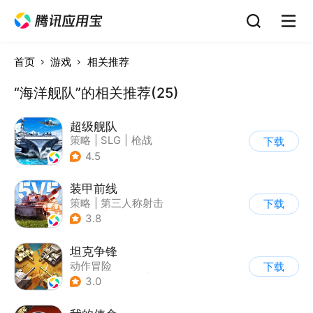
首页
游戏
相关推荐
“海洋舰队”的相关推荐(25)
超级舰队
策略
|
SLG
|
枪战
下载
|
写实
4.5
装甲前线
策略
|
第三人称射击
下载
|
坦克
|
战术竞技
3.8
坦克争锋
动作冒险
下载
|
第三人称射击
|
二战
3.0
|
战术竞技