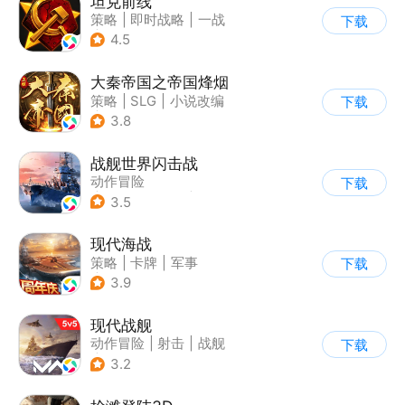
坦克前线
策略
|
即时战略
|
一战
下载
|
战术竞技
4.5
大秦帝国之帝国烽烟
策略
|
SLG
|
小说改编
下载
|
大秦帝国
3.8
战舰世界闪击战
动作冒险
下载
|
第三人称射击
|
战争
3.5
|
战舰世界
现代海战
策略
|
卡牌
|
军事
下载
|
战术竞技
3.9
现代战舰
动作冒险
|
射击
|
战舰
下载
|
5v5
3.2