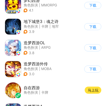
梦幻西游
角色扮演
|
MMORPG
下载
|
西游
|
自由交易
4.1
地下城堡3：魂之诗
角色扮演
|
卡牌
|
地牢
下载
|
暗黑
3.9
造梦西游OL
角色扮演
|
ARPG
下载
|
西游
|
横版过关
3.8
造梦西游外传
角色扮演
|
MOBA
下载
|
西游
|
卡通
3.0
自在西游
马上玩
角色扮演
|
卡牌