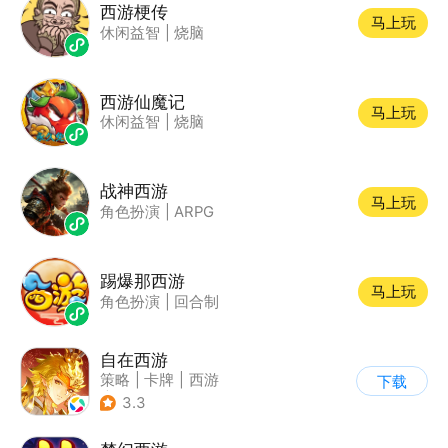
西游梗传
马上玩
休闲益智
|
烧脑
西游仙魔记
马上玩
休闲益智
|
烧脑
战神西游
马上玩
角色扮演
|
ARPG
踢爆那西游
马上玩
角色扮演
|
回合制
自在西游
策略
|
卡牌
|
西游
下载
|
中国风
3.3