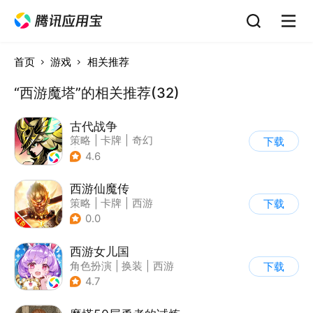
首页
游戏
相关推荐
“西游魔塔”的相关推荐(32)
古代战争
策略
|
卡牌
|
奇幻
下载
|
卡通
4.6
西游仙魔传
策略
|
卡牌
|
西游
下载
|
卡通
0.0
西游女儿国
角色扮演
|
换装
|
西游
下载
|
剧情
4.7