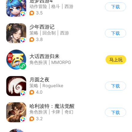
造梦西游4
动作冒险
|
格斗
|
西游
下载
|
横版过关
3.5
少年西游记
策略
|
回合制
|
西游
下载
|
中国风
3.8
大话西游归来
马上玩
角色扮演
|
MMORPG
月圆之夜
策略
|
Roguelike
下载
|
童话
|
剧情
4.0
哈利波特：魔法觉醒
角色扮演
|
卡牌
|
奇幻
下载
|
哈利波特
3.2