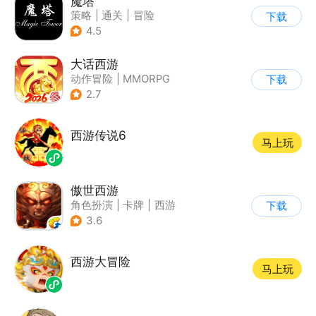
魔塔
策略
|
通关
|
冒险
下载
|
像素风
4.5
大话西游
动作冒险
|
MMORPG
下载
|
西游
|
结婚
2.7
西游传说6
马上玩
傲世西游
角色扮演
|
卡牌
|
西游
下载
|
卡通
3.6
西游大冒险
马上玩