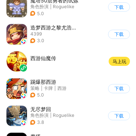
魔塔50层勇者的试炼
角色扮演
|
Roguelike
下载
|
地牢
|
怀旧
5.0
造梦西游之黎尤浩劫篇
4399
下载
3.0
西游仙魔传
马上玩
踢爆那西游
策略
|
卡牌
|
西游
下载
|
剧情
5.0
无尽梦回
角色扮演
|
Roguelike
下载
|
冒险
|
无双割草
3.8