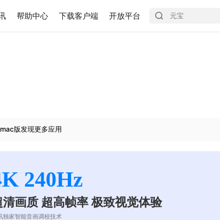
讯
帮助中心
下载客户端
开放平台
mac版发现更多应用
4K 240Hz
超清画质 超高帧率 极致视觉体验
讯独家智能音画调校技术