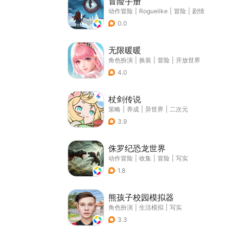
冒险手册
动作冒险
|
Roguelike
|
冒险
|
剧情
0.0
无限暖暖
角色扮演
|
换装
|
冒险
|
开放世界
4.0
杖剑传说
策略
|
养成
|
异世界
|
二次元
3.9
侏罗纪恐龙世界
动作冒险
|
收集
|
冒险
|
写实
1.8
熊孩子校园模拟器
角色扮演
|
生活模拟
|
写实
3.3