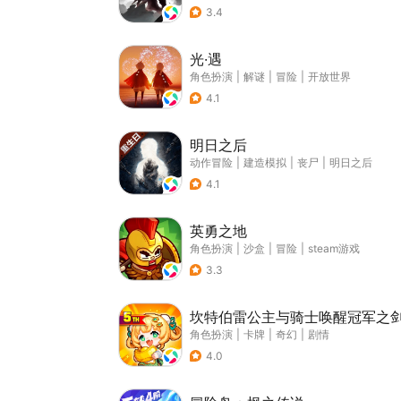
3.4
光·遇
角色扮演
|
解谜
|
冒险
|
开放世界
4.1
明日之后
动作冒险
|
建造模拟
|
丧尸
|
明日之后
4.1
英勇之地
角色扮演
|
沙盒
|
冒险
|
steam游戏
3.3
坎特伯雷公主与骑士唤醒冠军之
角色扮演
|
卡牌
|
奇幻
|
剧情
4.0