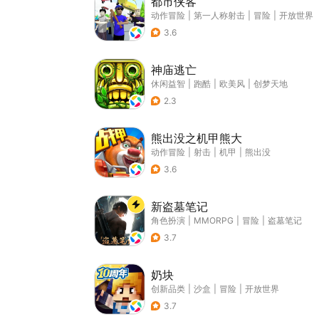
都市侠客
动作冒险
|
第一人称射击
|
冒险
|
开放世界
3.6
神庙逃亡
休闲益智
|
跑酷
|
欧美风
|
创梦天地
2.3
熊出没之机甲熊大
动作冒险
|
射击
|
机甲
|
熊出没
3.6
新盗墓笔记
角色扮演
|
MMORPG
|
冒险
|
盗墓笔记
3.7
奶块
创新品类
|
沙盒
|
冒险
|
开放世界
3.7