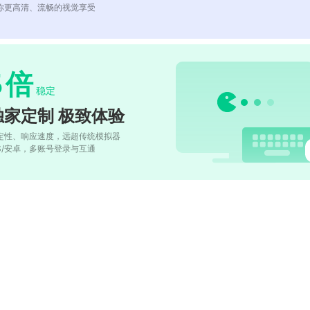
你更高清、流畅的视觉享受
5
倍
稳定
独家定制 极致体验
定性、响应速度，远超传统模拟器
OS/安卓，多账号登录与互通