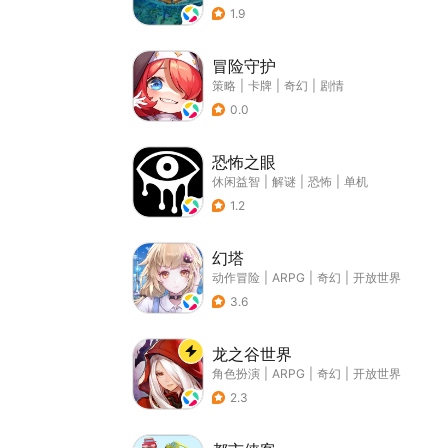
1.9
冒险守护
策略
|
卡牌
|
奇幻
|
剧情
0.0
恐怖之眼
休闲益智
|
解谜
|
恐怖
|
单机
1.2
幻塔
动作冒险
|
ARPG
|
奇幻
|
开放世界
3.6
龙之谷世界
角色扮演
|
ARPG
|
奇幻
|
开放世界
2.3