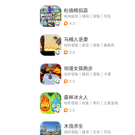
杜德模拟器
休闲益智
|
模拟
|
冒险
|
写实
4.3
马桶人逆袭
动作冒险
|
射击
|
冒险
|
像素风
0.0
动漫女孩跑步
动作冒险
|
模拟
|
冒险
|
卡通
0.0
森林冰火人
动作冒险
|
收集
|
奇幻
|
儿童游戏
2.3
木筏求生
动作冒险
|
建造
|
生存
|
写实