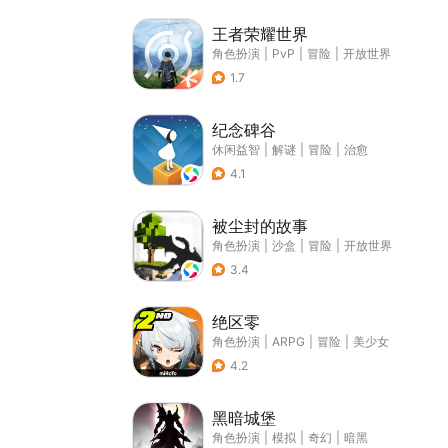
王者荣耀世界
角色扮演
|
PvP
|
冒险
|
开放世界
1.7
纪念碑谷
休闲益智
|
解谜
|
冒险
|
治愈
4.1
被尘封的故事
角色扮演
|
沙盒
|
冒险
|
开放世界
3.4
绝区零
角色扮演
|
ARPG
|
冒险
|
美少女
4.2
黑暗城堡
角色扮演
|
模拟
|
奇幻
|
暗黑