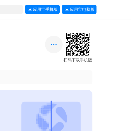
应用宝
手机版
应用宝
电脑版
扫码下载手机版